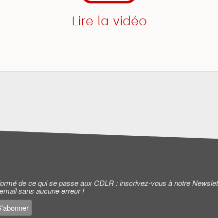
Lire la vidéo
informé de ce qui se passe aux CDLR : inscrivez-vous à notre Newslet
 email sans aucune erreur !