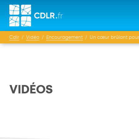
Cdlr
Vidéo
Encouragement
Un cœur brûlant pour 
VIDÉOS