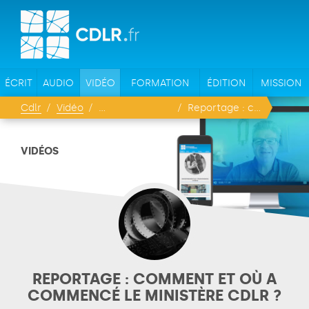
ÉCRIT
AUDIO
VIDÉO
FORMATION
ÉDITION
MISSION
Cdlr
Vidéo
Reportage : comment et où a commencé le ministère CDLR ?
VIDÉOS
REPORTAGE : COMMENT ET OÙ A
COMMENCÉ LE MINISTÈRE CDLR ?