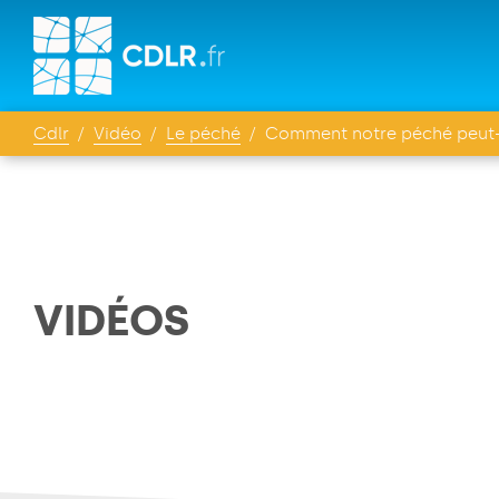
Cdlr
Vidéo
Le péché
Comment notre péché peut-il 
VIDÉOS