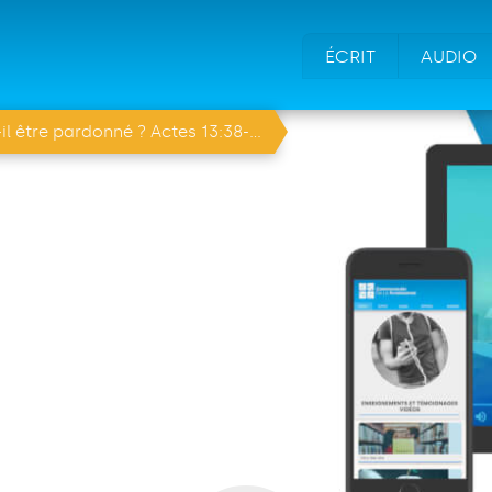
ÉCRIT
AUDIO
être pardonné ? Actes 13:38-39