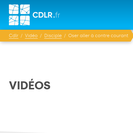
Cdlr
Vidéo
Disciple
Oser aller à contre courant
VIDÉOS