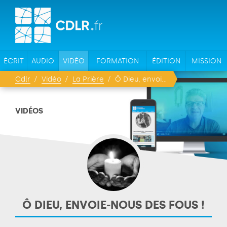
ÉCRIT
AUDIO
VIDÉO
FORMATION
ÉDITION
MISSION
Cdlr
Vidéo
La Prière
Ô Dieu, envoie-nous des fous !
VIDÉOS
Ô DIEU, ENVOIE-NOUS DES FOUS !