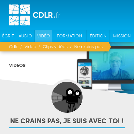
ÉCRIT
AUDIO
VIDÉO
FORMATION
ÉDITION
MISSION
Cdlr
Vidéo
Clips vidéos
Ne crains pas, je suis avec toi !
VIDÉOS
NE CRAINS PAS, JE SUIS AVEC TOI !