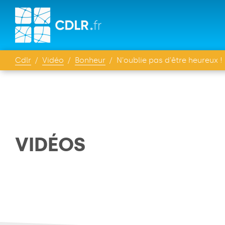
Cdlr
Vidéo
Bonheur
N'oublie pas d'être heureux !
VIDÉOS