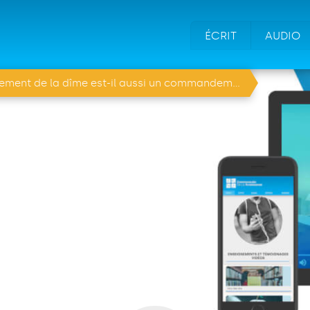
ÉCRIT
AUDIO
e la dîme est-il aussi un commandement pour les chrétiens ?