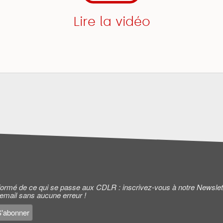
Lire la vidéo
informé de ce qui se passe aux CDLR : inscrivez-vous à notre Newslet
 email sans aucune erreur !