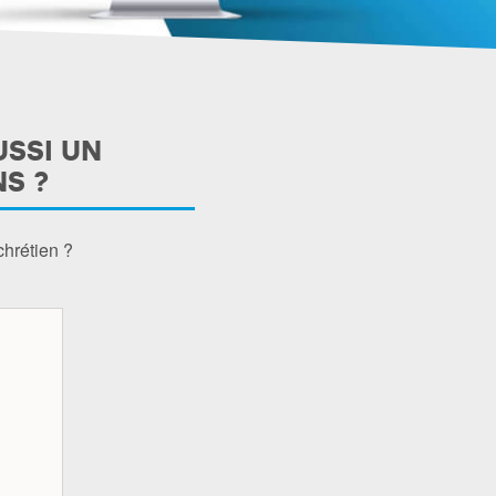
USSI UN
S ?
chrétien ?