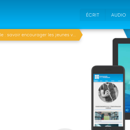
ÉCRIT
AUDIO
 savoir encourager les jeunes vocations