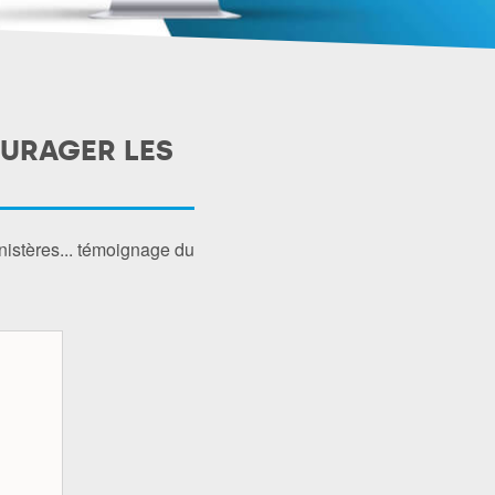
OURAGER LES
nistères... témoignage du