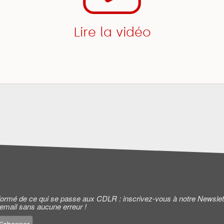
Lire la vidéo
informé de ce qui se passe aux CDLR : inscrivez-vous à notre Newslet
 email sans aucune erreur !