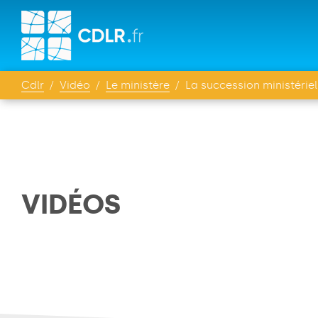
Cdlr
Vidéo
Le ministère
La succession ministérielle :
VIDÉOS