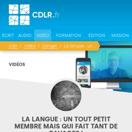
ÉCRIT
AUDIO
VIDÉO
FORMATION
ÉDITION
MISSION
Cdlr
Vidéo
Danger
La langue : un tout petit membre mais qui fait tant de ravages !
VIDÉOS
LA LANGUE : UN TOUT PETIT
MEMBRE MAIS QUI FAIT TANT DE