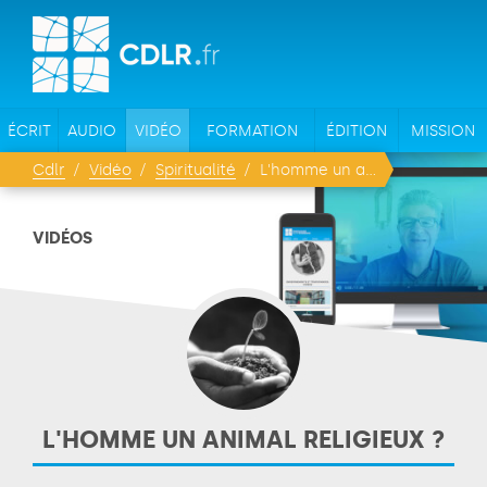
ÉCRIT
AUDIO
VIDÉO
FORMATION
ÉDITION
MISSION
Cdlr
Vidéo
Spiritualité
L'homme un animal religieux ?
VIDÉOS
L'HOMME UN ANIMAL RELIGIEUX ?