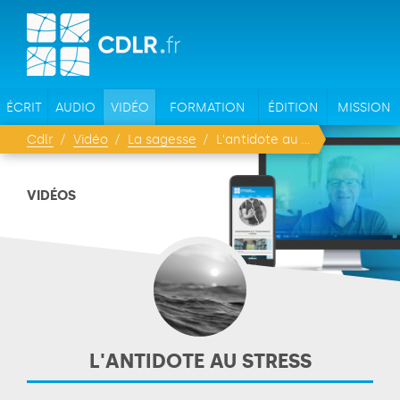
ÉCRIT
AUDIO
VIDÉO
FORMATION
ÉDITION
MISSION
Cdlr
Vidéo
La sagesse
L'antidote au stress
VIDÉOS
L'ANTIDOTE AU STRESS