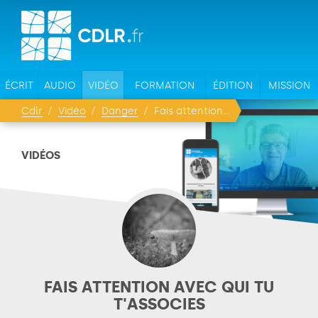
ÉCRIT
AUDIO
VIDÉO
FORMATION
ÉDITION
MISSION
Cdlr
Vidéo
Danger
Fais attention avec qui tu t'associes
VIDÉOS
FAIS ATTENTION AVEC QUI TU
T'ASSOCIES