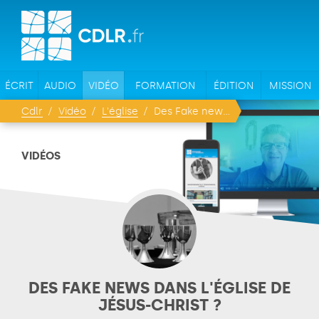
ÉCRIT
AUDIO
VIDÉO
FORMATION
ÉDITION
MISSION
Cdlr
Vidéo
L'église
Des Fake news dans l'église de Jésus-Christ ?
VIDÉOS
DES FAKE NEWS DANS L'ÉGLISE DE
JÉSUS-CHRIST ?