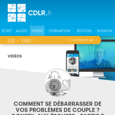
ÉCRIT
AUDIO
VIDÉO
FORMATION
ÉDITION
MISSION
Cdlr
Vidéo
Comment se débarrasser de vos problèmes de couple ? Conseil aux épouses - partie 3
VIDÉOS
COMMENT SE DÉBARRASSER DE
VOS PROBLÈMES DE COUPLE ?