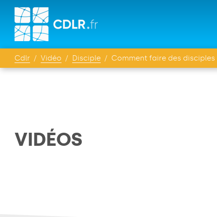
Cdlr
Vidéo
Disciple
Comment faire des disciples 
VIDÉOS