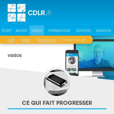
ÉCRIT
AUDIO
VIDÉO
FORMATION
ÉDITION
MISSION
Cdlr
Vidéo
Fondations
Ce qui fait progresser
VIDÉOS
CE QUI FAIT PROGRESSER