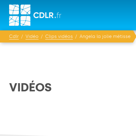
Cdlr
Vidéo
Clips vidéos
Angela la jolie métisse
VIDÉOS