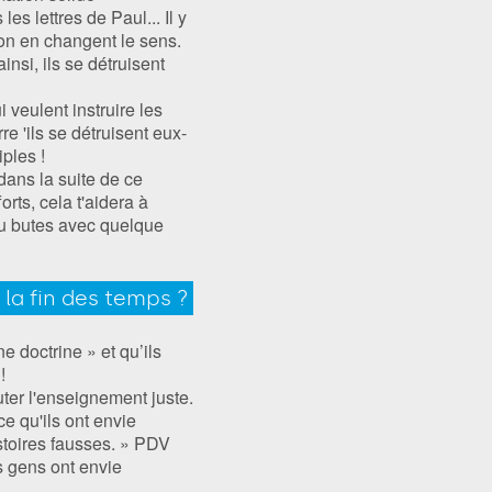
es lettres de Paul... Il y
ion en changent le sens.
nsi, ils se détruisent
 veulent instruire les
re 'ils se détruisent eux-
ples !
dans la suite de ce
orts, cela t'aidera à
tu butes avec quelque
 la fin des temps ?
 doctrine » et qu’ils
!
uter l'enseignement juste.
ce qu'ils ont envie
histoires fausses. » PDV
es gens ont envie