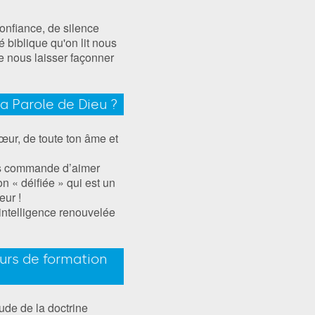
confiance, de silence
é biblique qu'on lit nous
e nous laisser façonner
a Parole de Dieu ?
cœur, de toute ton âme et
ous commande d’aimer
n « déifiée » qui est un
eur !
 intelligence renouvelée
urs de formation
ude de la doctrine