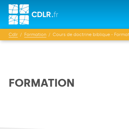
Cdlr
Formation
Cours de doctrine biblique - Formation chrétienne su
FORMATION