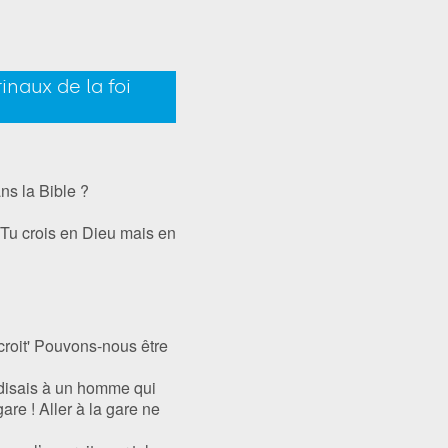
naux de la foi
ns la Bible ?
! Tu crois en Dieu mais en
n croit' Pouvons-nous être
u disais à un homme qui
gare ! Aller à la gare ne