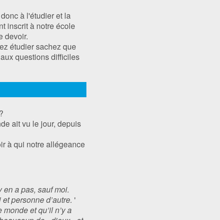
onc à l'étudier et la
t inscrit à notre école
e devoir.
lez étudier sachez que
ux questions difficiles
?
?
 ait vu le jour, depuis
ir à qui notre allégeance
y en a pas, sauf moi.
 et personne d’autre.
'
 monde et qu’il n’y a