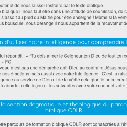
er et de nous laisser instruire par le texte biblique
biblique il nous faut être dans une attitude de soumission, de 
ui s’assoit au pied du Maître pour être enseigné ! Même si la vérit
s bouscule, nous dérange il nous appartient de la recevoir et d
 d'utiliser notre intelligence pour comprendre l
lui répondit : « “Tu dois aimer le Seigneur ton Dieu de tout ton 
” » FC
erveau n’est pas une démarche anti-Dieu au contraire Jésus n
os émotions mais aussi avec notre intelligence ! C’est la raiso
gence au service de Dieu et de la vérité cela glorifie notre créat
 aborder cette leçon et les suivantes avec votre coeur et votre
 la section dogmatique et théologique du parco
biblique CDLR
tre parcours de formation biblique CDLR sont consacrées à l'ét