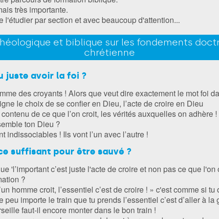
ais très importante.
l'étudier par section et avec beaucoup d'attention...
théologique et biblique sur les fondements doctri
chrétienne
 juste avoir la foi ?
mme des croyants ! Alors que veut dire exactement le mot foi da
signe le choix de se confier en Dieu, l’acte de croire en Dieu
e contenu de ce que l’on croit, les vérités auxquelles on adhère 
ssemble ton Dieu ?
 indissociables ! Ils vont l’un avec l’autre !
ce suffisant pour être sauvé ?
ue 'l’important c’est juste l'acte de croire et non pas ce que l'o
mation ?
un homme croit, l’essentiel c’est de croire ! » c'est comme si t
 peu importe le train que tu prends l’essentiel c’est d’aller à la 
rseille faut-il encore monter dans le bon train !