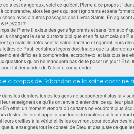
 cela est dangereux, voici ce qu'écrit Pierre à ce propos : ' dans l
s à comprendre, alors les gens qui sont ignorants et sans format
me chose avec d’autres passages des Livres Saints. En agissant ai
16‬ ‭PDV2017‬‬
s de Pierre il existe des gens 'ignorants et sans formation' qui
t ils changent le sens du texte biblique et en faisant cela dit Pier
 ça mais ils détruisent la saine doctrine et égarent leurs disci
lettres de Paul, certaines leçons doctrinales que tu aborderas 
emblent difficiles à comprendre, accroche-toi et fais tous tes eff
x questions qu'on ne manquera pas de te poser un jour ! Et si 
r pour lui demander de t'aider à comprendre.
le à propos de l'abandon de la saine doctrine à
dans les derniers temps les gens ne supporteront plus la « saine
leur enseignent ce qu’ils ont envie d’entendre, ce qui leur plait 
 3 En effet, un moment viendra où certains ne voudront plus éco
eurs désirs. Ils feront appel à une foule de maîtres qui leur diront 
t leurs oreilles à la vérité et ils les ouvriront pour écouter des 
t que tu enseignes tout le conseil de Dieu et pas juste ce que l