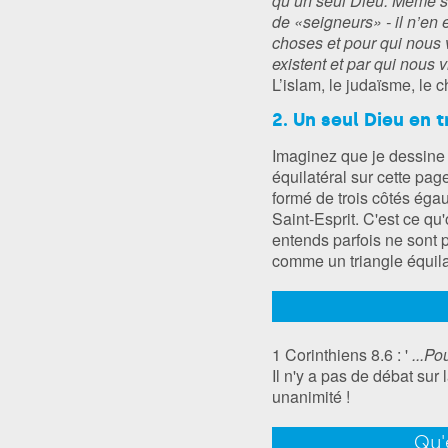
qu’un seul Dieu. Même s’il
de «seigneurs» - il n’en 
choses et pour qui nous v
existent et par qui nous 
L’islam, le judaïsme, le 
2. Un seul Dieu en 
Imaginez que je dessine u
équilatéral sur cette pa
formé de trois côtés égau
Saint-Esprit. C'est ce qu
entends parfois ne sont p
comme un triangle équila
1 Corinthiens 8.6 : '
...Po
Il n'y a pas de débat sur 
unanimité !
Qu'