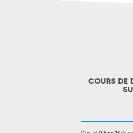
COURS DE 
SU
C'est ici
l'étape 25
de not