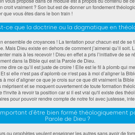
on vous propose dans ce module est à propos du contenu de ce qu
’on croit vraiment ? Son but est de donner un fondement théolog
r que vous êtes dans le bon train !
t-ce que la doctrine ou la dogmatique en théol
 un ensemble de croyances ! La tentation pour chacun est de se 
. Mais Dieu existe en dehors de comment j’aimerai qu’il soit. Le
nter mais à les recevoir ! Dieu en effet a pris l’initiative de se ré
ment dans la Bible qui est la Parole de Dieu.
me dire ce qu’il est juste de croire ! Elle est le fil à plomb qui m
Et si elle n'est pas d’aplomb ce n'est pas à moi d’aligner la Bi
 à moi d’aligner ce que je crois sur ce que dit vraiment la Bible 
ns méprisent et se moquent ouvertement de toute formation théo
je t'invite à revoir ta position car si il est vrai qu'il existe des thé
ires pour pouvoir rendre compte de notre foi avec justesse, inte
 important d'être bien formé théologiquement p
Parole de Dieu ?
urs ou prophètes veulent enseigner les autres sans avoir de for