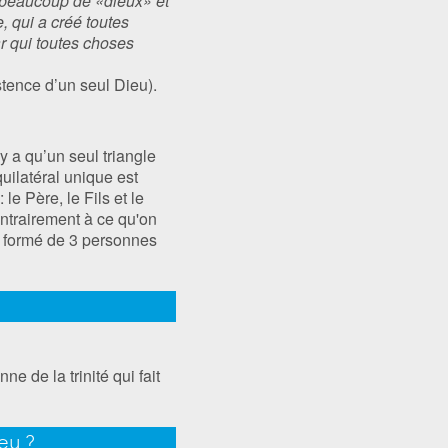
y a beaucoup de «dieux» et
, qui a créé toutes
ar qui toutes choses
istence d’un seul Dieu).
y a qu’un seul triangle
uilatéral unique est
e Père, le Fils et le
contrairement à ce qu'on
ue formé de 3 personnes
e de la trinité qui fait
eu ?