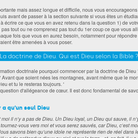
portante mais assez longue et difficile, nous vous encourageons d
uis avant de passer à la section suivante si vous êtes un étudian
à écrire ce que vous en avez retenu dans la question 1) de votr
 pas tout ou ne comprenez pas tout du 1er coup ce que vous al
haque fois que vous en aurez besoin, notamment pour répondre a
aient être amenées à vous poser.
La doctrine de Dieu. Qui est Dieu selon la Bible 
rmation doctrinale pourquoi commencer par la doctrine de Dieu 
 Avant que soient nées les montagnes, avant même que le monde
ieu et tu le resteras toujours. '
 question d'allégeance de cœur. Il est donc fondamental de savo
’y a qu’un seul Dieu
 moi il n’y a pas de Dieu. Un Dieu loyal, un Dieu qui sauve, il n’
ournez-vous vers moi et vous serez sauvés, car Dieu, c’est moi
Nous savons bien qu’une idole ne représente rien de réel dans le