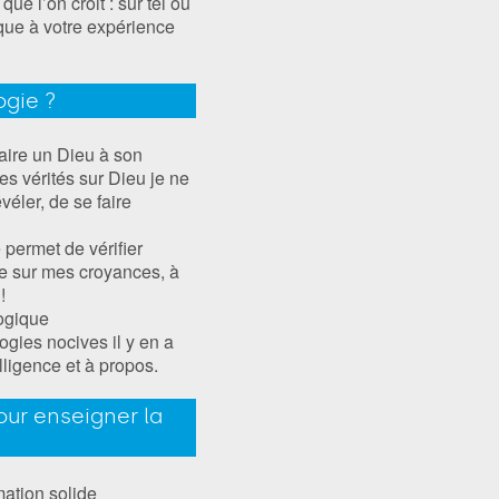
e l’on croit : sur tel ou
ique à votre expérience
ogie ?
faire un Dieu à son
s vérités sur Dieu je ne
véler, de se faire
e permet de vérifier
ble sur mes croyances, à
!
logique
ologies nocives il y en a
lligence et à propos.
our enseigner la
mation solide