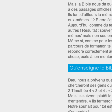
Mais la Bible nous dit que
a des passages difficile
Ils font d’ailleurs la mê
eux-mêmes. ' 2 Pierre‬ ‭3:
Aujourd’hui comme du temp
autres ! Résultat : souven
mêmes' mais non seulement
Même si, comme pour les 
parcours de formation te s
répondre correctement au
chose, écris à ton mento
Qu'enseigne la Bib
Dieu nous a prévenu que 
chercheront des gens qui 
2 Timothée 4 v 3 et 4 : «
Mais ils suivront plutôt l
d'entendre. 4 Ils fermeron
Notre souhait pour toi es
d'entendre !