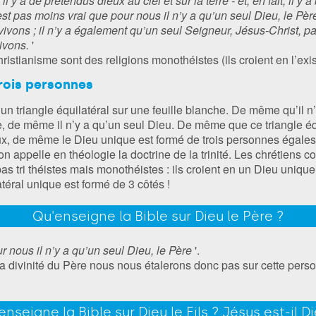
 y a de prétendus dieux au ciel et sur la terre - et, en fait, il 
est pas moins vrai que pour nous il n’y a qu’un seul Dieu, le Père
ivons ; il n’y a également qu’un seul Seigneur, Jésus-Christ, p
vivons.
'
christianisme sont des religions monothéistes (ils croient en l’ex
trois personnes
n triangle équilatéral sur une feuille blanche. De même qu’il n’
ge, de même il n’y a qu’un seul Dieu. De même que ce triangle éq
x, de même le Dieu unique est formé de trois personnes égales: l
'on appelle en théologie la doctrine de la trinité. Les chrétiens 
as tri théistes mais monothéistes : ils croient en un Dieu uniq
téral unique est formé de 3 côtés !
Qu'enseigne la Bible sur Dieu le Père ?
ur nous il n’y a qu’un seul Dieu, le Père
'.
la divinité du Père nous nous étalerons donc pas sur cette personn
enseigne la Bible sur Dieu le Fils ? Jésus est-il Di