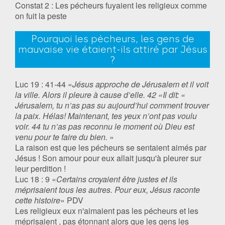
Constat 2 : Les pécheurs fuyaient les religieux comme
on fuit la peste
Pourquoi les pécheurs, les gens de
mauvaise vie étaient-ils attiré par Jésus
?
Luc 19 : 41-44 «
Jésus approche de Jérusalem et il voit
la ville. Alors il pleure à cause d’elle. 42 «Il dit: «
Jérusalem, tu n’as pas su aujourd’hui comment trouver
la paix. Hélas! Maintenant, tes yeux n’ont pas voulu
voir. 44 tu n’as pas reconnu le moment où Dieu est
venu pour te faire du bien.
»
La raison est que les pécheurs se sentaient aimés par
Jésus ! Son amour pour eux allait jusqu'à pleurer sur
leur perdition !
Luc 18 : 9 «
Certains croyaient être justes et ils
méprisaient tous les autres. Pour eux, Jésus raconte
cette histoire
» PDV
Les religieux eux n'aimaient pas les pécheurs et les
méprisaient , pas étonnant alors que les gens les