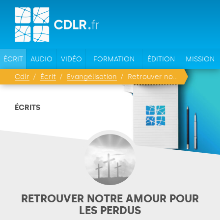
ÉCRIT
AUDIO
VIDÉO
FORMATION
ÉDITION
MISSION
Cdlr
Écrit
Évangélisation
Retrouver notre amour pour les perdus
ÉCRITS
RETROUVER NOTRE AMOUR POUR
LES PERDUS