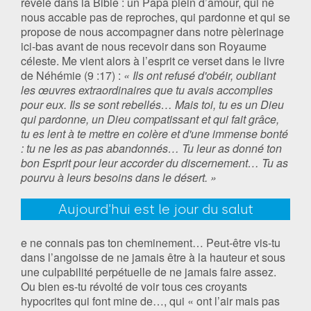
révélé dans la Bible : un Papa plein d’amour, qui ne
nous accable pas de reproches, qui pardonne et qui se
propose de nous accompagner dans notre pèlerinage
ici-bas avant de nous recevoir dans son Royaume
céleste. Me vient alors à l’esprit ce verset dans le livre
de Néhémie (9 :17) :
« Ils ont refusé d'obéir, oubliant
les œuvres extraordinaires que tu avais accomplies
pour eux. Ils se sont rebellés… Mais toi, tu es un Dieu
qui pardonne, un Dieu compatissant et qui fait grâce,
tu es lent à te mettre en colère et d'une immense bonté
: tu ne les as pas abandonnés… Tu leur as donné ton
bon Esprit pour leur accorder du discernement… Tu as
pourvu à leurs besoins dans le désert. »
Aujourd'hui est le jour du salut
e ne connais pas ton cheminement… Peut-être vis-tu
dans l’angoisse de ne jamais être à la hauteur et sous
une culpabilité perpétuelle de ne jamais faire assez.
Ou bien es-tu révolté de voir tous ces croyants
hypocrites qui font mine de…, qui « ont l’air mais pas