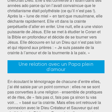
cherchait Dieu. Elle s’est convertie à l’Islam dans ses
années ado parce qu’on l’avait convaincue que le
christianisme était polythéiste (ce qu’il n’est pas !).
Après la « lune de miel » en tant que musulmane, elle
déchante rapidement. Elle vit dans la crainte
perpétuelle d’aller en enfer. Une nuit, elle a une vision
puissante de Jésus. Elle se met à étudier le Coran et
la Bible en profondeur et décide de se tourner vers
Jésus. Elle découvre en lui un Dieu qui n’est pas loin
et qui répond aux prières : « Je suis passée de la
crainte à l’amour et de la tourmente à la paix. »
Une relation avec un Papa plein
d'amour
En écoutant le témoignage de chacune d’entre elles,
j’ai été saisie par un point commun : elles ne se sont
pas converties à une religion - ensemble de pratiques
et de rites, de « fais pas ci, fais pas ça sinon tu vas
voir… » basé sur la crainte. Mais elles ont retrouvé la
connexion avec le Dieu Créateur et Sauveur qui est