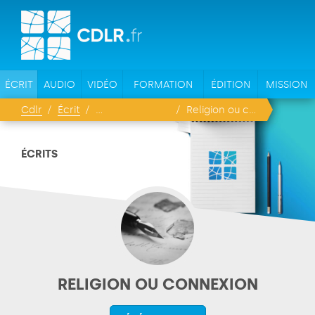
ÉCRIT
AUDIO
VIDÉO
FORMATION
ÉDITION
MISSION
Cdlr
Écrit
Religion ou connexion
ÉCRITS
RELIGION OU CONNEXION