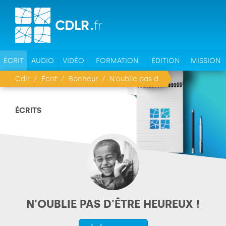
ÉCRIT
AUDIO
VIDÉO
FORMATION
ÉDITION
MISSION
Cdlr
Écrit
Bonheur
N'oublie pas d'être heureux !
ÉCRITS
N'OUBLIE PAS D'ÊTRE HEUREUX !