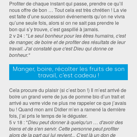
Profiter de chaque instant qui passe, prendre ce qu’il
nous offre de bon … Tout cela est très chrétien ! La vie
est faite d’une succession événements qu’on ne vivra
qu’une seule fois, alors si on ne sait pas prendre le
bon qui s’y trouve, c’est gaspillé à jamais.
2 v 24 : "
Le seul bonheur pour les êtres humains, c'est
de manger, de boire et de profiter des résultats de leur
travail. J'ai constaté que c'est Dieu qui donne ce
bonheur."
Manger, boire, récolter les fruits de son
travail, c’est cadeau !
Cela procure du plaisir (si c’est bon !) Il m’est arrivé de
boire un grand verre de jus de pomme bio d’un trait et
arrivé au verre vide ne plus me rappeler ce que j’avais
bu ! Quand mon ami Didier m’en a ramené la dernière
fois, j’ai pris le temps de le déguster.
5 v 18 : "
Dieu peut donner à quelqu'un … d'avoir des
biens et de s'en servir. Cette personne peut profiter
alors de la part qui lui revient... C'est là un don de