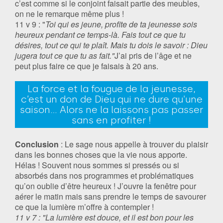
c’est comme si le conjoint faisait partie des meubles,
on ne le remarque même plus !
11 v 9 : "
Toi qui es jeune, profite de ta jeunesse sois
heureux pendant ce temps-là. Fais tout ce que tu
désires, tout ce qui te plaît. Mais tu dois le savoir : Dieu
jugera tout ce que tu as fait."
J’ai pris de l’âge et ne
peut plus faire ce que je faisais à 20 ans.
La force et la fougue de la jeunesse,
c’est un don de Dieu qui ne dure qu'une
saison... Alors ne la laissons pas passer
sans en profiter !
Conclusion
: Le sage nous appelle à trouver du plaisir
dans les bonnes choses que la vie nous apporte.
Hélas ! Souvent nous sommes si pressés ou si
absorbés dans nos programmes et problématiques
qu’on oublie d’être heureux ! J’ouvre la fenêtre pour
aérer le matin mais sans prendre le temps de savourer
ce que la lumière m’offre à contempler !
11 v 7 : "La lumière est douce, et il est bon pour les