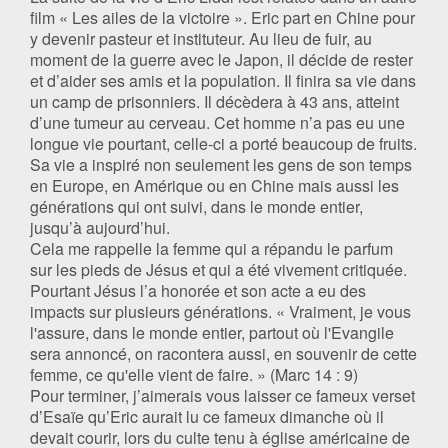
film « Les ailes de la victoire ». Eric part en Chine pour
y devenir pasteur et instituteur. Au lieu de fuir, au
moment de la guerre avec le Japon, il décide de rester
et d’aider ses amis et la population. Il finira sa vie dans
un camp de prisonniers. Il décèdera à 43 ans, atteint
d’une tumeur au cerveau. Cet homme n’a pas eu une
longue vie pourtant, celle-ci a porté beaucoup de fruits.
Sa vie a inspiré non seulement les gens de son temps
en Europe, en Amérique ou en Chine mais aussi les
générations qui ont suivi, dans le monde entier,
jusqu’à aujourd’hui.
Cela me rappelle la femme qui a répandu le parfum
sur les pieds de Jésus et qui a été vivement critiquée.
Pourtant Jésus l’a honorée et son acte a eu des
impacts sur plusieurs générations. « Vraiment, je vous
l'assure, dans le monde entier, partout où l'Evangile
sera annoncé, on racontera aussi, en souvenir de cette
femme, ce qu'elle vient de faire. » (Marc 14 : 9)
Pour terminer, j’aimerais vous laisser ce fameux verset
d’Esaïe qu’Eric aurait lu ce fameux dimanche où il
devait courir, lors du culte tenu à église américaine de