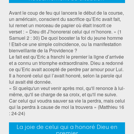
Avant le coup de feu qui lancera le début de la course,
un américain, conscient du sacrifice qu’Eric avait fait,
lui remet un morceau de papier où était inscrit ce
verset : « Dieu dit J’honorerai celui qui m’honore. » (1
Samuel 2 : 30) De quoi booster la foi du jeune homme
! Etait-ce une simple coïncidence, ou la manifestation
bienveillante de la Providence ?
Le fait est qu’Eric a franchi le premier la ligne d’arrivée
et a connu un triomphe extraordinaire. Dieu a redonné
ce qu’Eric avait accepté de perdre par amour pour Lui.
Il a honoré celui qui l’avait honoré, selon la parole qui
lui avait été donnée.
« Si quelqu'un veut venir après moi, qu'il renonce à lui-
même, qu'il se charge de sa croix, et qu'il me suive.
Car celui qui voudra sauver sa vie la perdra, mais celui
qui la perdra à cause de moi la trouvera » (Matthieu 16
: 24-24)
La joie de celui qui a honoré Dieu en
premier