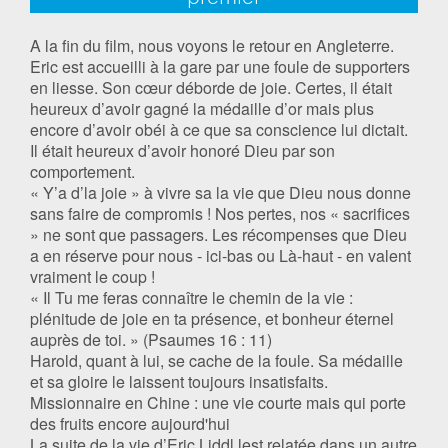
A la fin du film, nous voyons le retour en Angleterre.
Eric est accueilli à la gare par une foule de supporters
en liesse. Son cœur déborde de joie. Certes, il était
heureux d’avoir gagné la médaille d’or mais plus
encore d’avoir obéi à ce que sa conscience lui dictait.
Il était heureux d’avoir honoré Dieu par son
comportement.
« Y’a d’la joie » à vivre sa la vie que Dieu nous donne
sans faire de compromis ! Nos pertes, nos « sacrifices
» ne sont que passagers. Les récompenses que Dieu
a en réserve pour nous - ici-bas ou Là-haut - en valent
vraiment le coup !
« Il Tu me feras connaître le chemin de la vie :
plénitude de joie en ta présence, et bonheur éternel
auprès de toi. » (Psaumes 16 : 11)
Harold, quant à lui, se cache de la foule. Sa médaille
et sa gloire le laissent toujours insatisfaits.
Missionnaire en Chine : une vie courte mais qui porte
des fruits encore aujourd'hui
La suite de la vie d’Eric Liddl lest relatée dans un autre