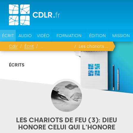
ÉCRIT
AUDIO
VIDÉO
FORMATION
ÉDITION
MISSION
Cdlr
Écrit
Les chariots de feu (3): Dieu honore celui qui l'honore
ÉCRITS
LES CHARIOTS DE FEU (3): DIEU
HONORE CELUI QUI L'HONORE