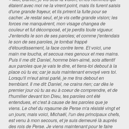
étaient avec moi ne la virent point, mais ils furent saisis
d'une grande frayeur, et ils prirent la fuite pour se
cacher. Je restai seul, et je vis cette grande vision; les
forces me manquèrent, mon visage changea de
couleur et fut décomposé, et je perdis toute vigueur.
J'entendis le son de ses paroles; et comme j'entendais
le son de ses paroles, je tombai frappé
d'étourdissement, la face contre terre. Et voici, une
main me toucha, et secoua mes genoux et mes mains.
Puis il me dit: Daniel, homme bien-aimé, sois attentif
aux paroles que je vais te dire, et tiens-toi debout à la
place où tu es; car je suis maintenant envoyé vers toi.
Lorsqu'il m'eut ainsi parlé, je me tins debout en
tremblant. Il me dit: Daniel, ne crains rien; car dès le
premier jour où tu as eu à coeur de comprendre, et de
t'humilier devant ton Dieu, tes paroles ont été
entendues, et c'est à cause de tes paroles que je
viens. Le chef du royaume de Perse m'a résisté vingt et
un jours; mais voici, Michaël, l'un des principaux chefs,
est venu à mon secours, et je suis demeuré là auprès
des rois de Perse. Je viens maintenant pour te faire