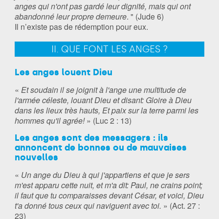
anges qui n'ont pas gardé leur dignité, mais qui ont
abandonné leur propre demeure
. " (Jude 6)
Il n’existe pas de rédemption pour eux.
II. QUE FONT LES ANGES ?
Les anges louent Dieu
«
Et soudain il se joignit à l'ange une multitude de
l'armée céleste, louant Dieu et disant: Gloire à Dieu
dans les lieux très hauts, Et paix sur la terre parmi les
hommes qu'il agrée!
» (Luc 2 : 13)
Les anges sont des messagers : ils
annoncent de bonnes ou de mauvaises
nouvelles
«
Un ange du Dieu à qui j'appartiens et que je sers
m'est apparu cette nuit, et m'a dit: Paul, ne crains point;
il faut que tu comparaisses devant César, et voici, Dieu
t'a donné tous ceux qui naviguent avec toi.
» (Act. 27 :
23)