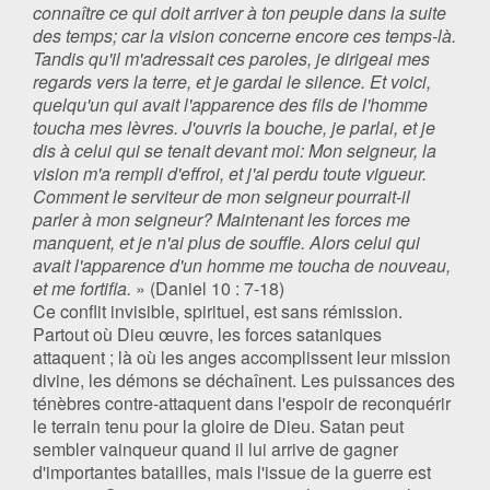
connaître ce qui doit arriver à ton peuple dans la suite
des temps; car la vision concerne encore ces temps-là.
Tandis qu'il m'adressait ces paroles, je dirigeai mes
regards vers la terre, et je gardai le silence. Et voici,
quelqu'un qui avait l'apparence des fils de l'homme
toucha mes lèvres. J'ouvris la bouche, je parlai, et je
dis à celui qui se tenait devant moi: Mon seigneur, la
vision m'a rempli d'effroi, et j'ai perdu toute vigueur.
Comment le serviteur de mon seigneur pourrait-il
parler à mon seigneur? Maintenant les forces me
manquent, et je n'ai plus de souffle. Alors celui qui
avait l'apparence d'un homme me toucha de nouveau,
et me fortifia.
» (Daniel 10 : 7-18)
Ce conflit invisible, spirituel, est sans rémission.
Partout où Dieu œuvre, les forces sataniques
attaquent ; là où les anges accomplissent leur mission
divine, les démons se déchaînent. Les puissances des
ténèbres contre-attaquent dans l'espoir de reconquérir
le terrain tenu pour la gloire de Dieu. Satan peut
sembler vainqueur quand il lui arrive de gagner
d'importantes batailles, mais l'issue de la guerre est