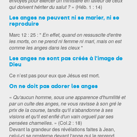
envoyés pour exercer un ministère en faveur de ceux
qui doivent hériter du salut ?
» (Héb. 1 : 14)
Les anges ne peuvent ni se marier, ni se
reproduire
Marc 12 : 25 : "
En effet, quand on ressuscite d'entre
les morts, on ne prend ni femme ni mari, mais on est
comme les anges dans les cieux
"
Les anges ne sont pas créés à l’image de
Dieu
Ce n’est pas pour eux que Jésus est mort.
On ne doit pas adorer les anges
«
Qu'aucun homme, sous une apparence d'humilité et
par un culte des anges, ne vous ravisse à son gré le
prix de la course, tandis qu'il s'abandonne à ses
visions et qu'il est enflé d'un vain orgueil par ses
pensées charnelles.
» (Col.2 : 18)
Devant la grandeur des révélations faites à Jean,
celui-ci se prosterne devant l'ange qui le reprend