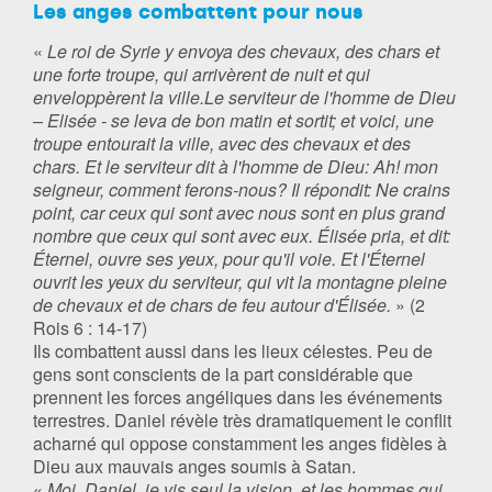
Les anges combattent pour nous
«
Le roi de Syrie y envoya des chevaux, des chars et
une forte troupe, qui arrivèrent de nuit et qui
enveloppèrent la ville.Le serviteur de l'homme de Dieu
– Elisée - se leva de bon matin et sortit; et voici, une
troupe entourait la ville, avec des chevaux et des
chars. Et le serviteur dit à l'homme de Dieu: Ah! mon
seigneur, comment ferons-nous? Il répondit: Ne crains
point, car ceux qui sont avec nous sont en plus grand
nombre que ceux qui sont avec eux. Élisée pria, et dit:
Éternel, ouvre ses yeux, pour qu'il voie. Et l'Éternel
ouvrit les yeux du serviteur, qui vit la montagne pleine
de chevaux et de chars de feu autour d'Élisée.
» (2
Rois 6 : 14-17)
Ils combattent aussi dans les lieux célestes. Peu de
gens sont conscients de la part considérable que
prennent les forces angéliques dans les événements
terrestres. Daniel révèle très dramatiquement le conflit
acharné qui oppose constamment les anges fidèles à
Dieu aux mauvais anges soumis à Satan.
«
Moi, Daniel, je vis seul la vision, et les hommes qui