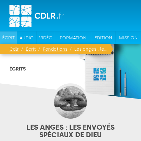
ÉCRIT
AUDIO
VIDÉO
FORMATION
ÉDITION
MISSION
Cdlr
Écrit
Fondations
Les anges : les envoyés spéciaux de Dieu
ÉCRITS
LES ANGES : LES ENVOYÉS
SPÉCIAUX DE DIEU