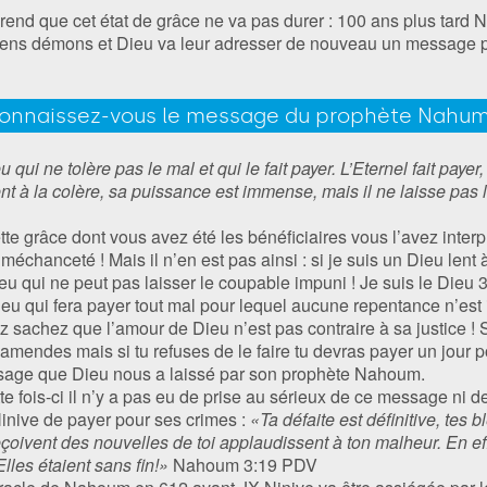
rend que cet état de grâce ne va pas durer : 100 ans plus tard N
iens démons et Dieu va leur adresser de nouveau un message pa
onnaissez-vous le message du prophète Nahum
 qui ne tolère pas le mal et qui le fait payer. L’Eternel fait payer,
lent à la colère, sa puissance est immense, mais il ne laisse pas
ette grâce dont vous avez été les bénéficiaires vous l’avez int
 méchanceté ! Mais il n’en est pas ainsi : si je suis un Dieu lent à
eu qui ne peut pas laisser le coupable impuni ! Je suis le Dieu 3 
Dieu qui fera payer tout mal pour lequel aucune repentance n’est 
 sachez que l’amour de Dieu n’est pas contraire à sa justice ! S
’amendes mais si tu refuses de le faire tu devras payer un jour p
ssage que Dieu nous a laissé par son prophète Nahoum.
te fois-ci il n’y a pas eu de prise au sérieux de ce message ni 
Ninive de payer pour ses crimes :
«Ta défaite est définitive, tes 
çoivent des nouvelles de toi applaudissent à ton malheur. En eff
lles étaient sans fin!»
Nahoum‬ ‭3:19‬ ‭PDV ‬‬‬‬