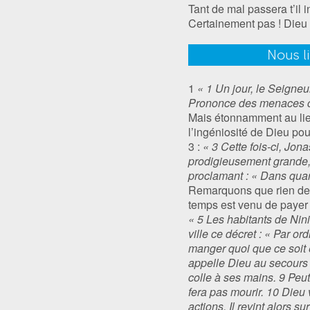
Tant de mal passera t’il 
Certainement pas ! Dieu
Nous l
1
« 1 Un jour, le Seigneur
Prononce des menaces con
Mais étonnamment au lieu 
l’ingéniosité de Dieu pou
3 :
« 3 Cette fois-ci, Jona
prodigieusement grande, i
proclamant : « Dans quara
Remarquons que rien des
temps est venu de payer 
« 5 Les habitants de Nini
ville ce décret : « Par or
manger quoi que ce soit 
appelle Dieu au secours 
colle à ses mains. 9 Peut
fera pas mourir. 10 Dieu 
actions. Il revint alors s