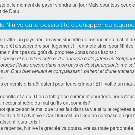
te et le moment de payer viendra un jour Mais pour tous ceux e
t de Dieu
 de Ninive où la possibilité d’échapper au jugem
ne ville, un pays décide avec sincérité de renoncer au mal et 
t prêt à suspendre son jugement ! Il en a été ainsi pour Ninive 
ine n’était pas du goût du prophète Jonas nous lisons :
la chose et se mit en colère. 2 Il adressa cette prière au Seigneur
lorsque j'étais encore dans mon pays et c'est pourquoi je me su
es un Dieu bienveillant et compatissant, patient et d'une immens
 »
s ennemis d’Israël paient pour leurs crimes ! Et il voit d’un mau
entis et à qui Dieu a fait grâce comment pourrions-nous refus
un cœur sincère du mal qu’ils ont commis?
uoi que ce soit le mal que tu es fait dans ta vie si tu le regrett
me il l’a fait à Ninive ! Car Dieu est un Dieu de compassion qui 
issent leurs torts !
 la repentie, Ninive la graciée va poursuivre sa route pardonnée 