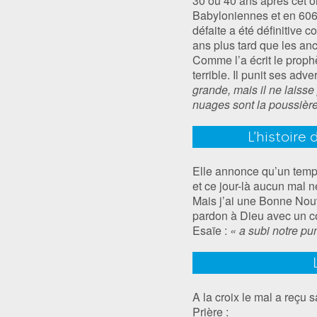
30 ou 40 ans après cet 
Babyloniennes et en 606 in
défaite a été définitive 
ans plus tard que les an
Comme l’a écrit le proph
terrible. Il punit ses adve
grande, mais il ne laiss
nuages sont la poussièr
L’histoire
Elle annonce qu’un temps
et ce jour-là aucun mal n
Mais j’ai une Bonne Nouv
pardon à Dieu avec un cœ
Esaïe :
« a subi notre pu
A la croix le mal a reçu 
Prière :