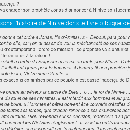
inaperçu ?
 va charger son prophète Jonas d’annoncer à Ninive son jugeme
isons l'histoire de Ninive dans le livre biblique d
 donna cet ordre à Jonas, fils d'Amittaï : 2 « Debout, pars pour N
tre elle, car j'en ai assez de voir la méchanceté de ses habita
d’obtempérer à l’ordre de mission : ce prophète va s’enfuir et i
r le ramener à la raison !
s obéit à l'ordre du Seigneur et se mit en route pour Ninive. C'éta
l fallait trois jours pour la traverser. 4 Jonas y fit une premièr
nte jours, Ninive sera détruite. »
 exactions commises par ce peuple n’est passé inaperçu de Di
!
ve prirent au sérieux la parole de Dieu… 6 … le roi de Ninive …
dre du roi et de ses ministres, il est interdit aux hommes et au gros
et de boire. 8 Hommes et bêtes doivent être couverts d'étoffes 
de toutes ses forces, que chacun renonce à ses mauvaises actio
-être qu'ainsi Dieu reviendra sur sa décision, renoncera à sa g
vit comment les Ninivites réagissaient : il constata qu'ils renon
ur sa décision et n'accomplit pas le malheur dont il les avait men