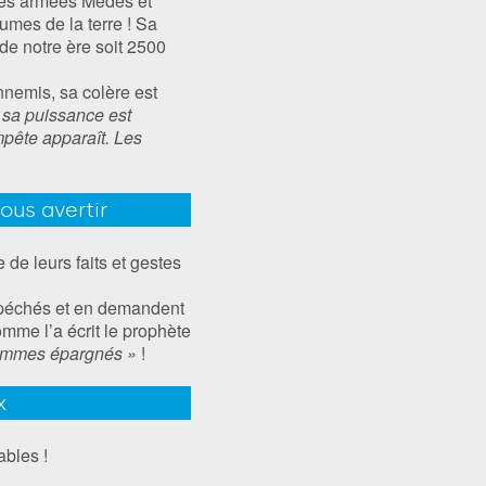
les armées Mèdes et
aumes de la terre ! Sa
 de notre ère soit 2500
nnemis, sa colère est
t, sa puissance est
mpête apparaît. Les
ous avertir
de leurs faits et gestes
s péchés et en demandent
mme l’a écrit le prophète
 sommes épargnés »
!
x
ables !