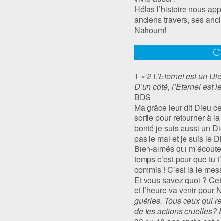
Hélas l’histoire nous app
anciens travers, ses anc
Nahoum!
C
1
« 2 L’Eternel est un Dieu
D’un côté, l’Eternel est 
BDS
Ma grâce leur dit Dieu c
sortie pour retourner à la
bonté je suis aussi un Di
pas le mal et je suis le 
Bien-aimés qui m’écoutez
temps c’est pour que tu t
commis ! C’est là le me
Et vous savez quoi ? Cet
et l’heure va venir pour 
guéries. Tous ceux qui re
de tes actions cruelles? E