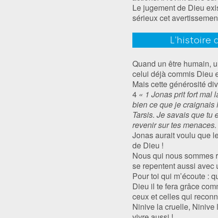
Le jugement de Dieu exis
sérieux cet avertissemen
L'histoire
Quand un être humain, u
celui déjà commis Dieu es
Mais cette générosité div
4
« 1 Jonas prit fort mal 
bien ce que je craignais 
Tarsis. Je savais que tu 
revenir sur tes menaces.
Jonas aurait voulu que le
de Dieu !
Nous qui nous sommes rep
se repentent aussi avec 
Pour toi qui m’écoute : q
Dieu il te fera grâce com
ceux et celles qui reconna
Ninive la cruelle, Ninive
vivre aussi !