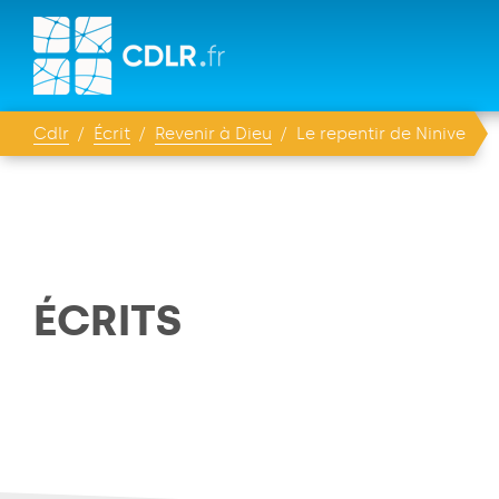
Cdlr
Écrit
Revenir à Dieu
Le repentir de Ninive
ÉCRITS