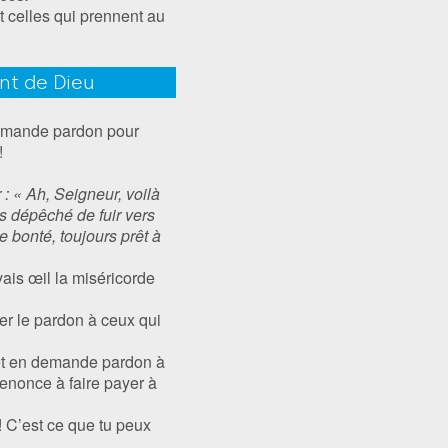
t celles qui prennent au
ent de Dieu
demande pardon pour
!
 : « Ah, Seigneur, voilà
is dépêché de fuir vers
e bonté, toujours prêt à
vais œil la miséricorde
er le pardon à ceux qui
es et en demande pardon à
renonce à faire payer à
! C’est ce que tu peux