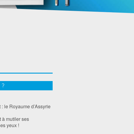
 ?
 : le Royaume d’Assyrie
t à mutiler ses
les yeux !