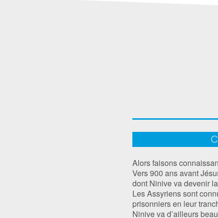
C
Alors faisons connaissan
Vers 900 ans avant Jésu
dont Ninive va devenir la
Les Assyriens sont connus
prisonniers en leur tranch
Ninive va d’ailleurs beauc