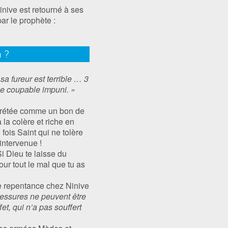
inive est retourné à ses
r le prophète :
 ?
 sa fureur est terrible … 3
 le coupable impuni. »
erprétée comme un bon de
 la colère et riche en
fois Saint qui ne tolère
intervenue !
i Dieu te laisse du
our tout le mal que tu as
de repentance chez Ninive
blessures ne peuvent être
et, qui n’a pas souffert