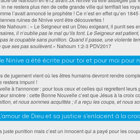
oracle de Nahoum en 612 avant JX Ninive va être assiégée par 
 ne restera plus rien de cette grande ville qui terrifiait les roy
comme l’avait annoncé le prophète ! Ce n’est en effet qu’en 1845
ciennes ruines de Ninive vont être découvertes !
ète Nahoum : « Le Seigneur est un Dieu exigeant, il punit ses e
rsai
res, il n’oublie pas le mal qu’ils font. Le Seigneur est patien
e pas le coupable sans punition. Quand il passe, une violente te
e que ses pas soulèvent.»
‭‭Nahoum‬ ‭1:2-3‬ ‭PDV2017‬‬‬‬‬‬‬‬‬‬‬‬‬‬
 de Ninive a été écrite pour toi et pour moi pour n
 de jugement vient où les êtres humains devront rendre compte 
e restera impuni !
elle à t'annoncer : pour tous ceux et celles qui regrettent leur
ur sincère : cette Bonne Nouvelle c’est que Jésus à la croix co
nition, et nous sommes acquittés ; il a reçu les coups, et nous
L’amour de Dieu et sa justice s’enlacent à la croi
sa juste punition mais c’est un innocent qui a payé pour les coup