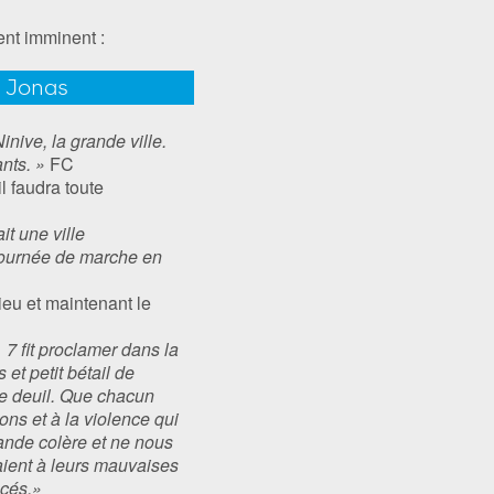
nt imminent :
e Jonas
inive, la grande ville.
nts. »
FC
l faudra toute
it une ville
e journée de marche en
eu et maintenant le
 7 fit proclamer dans la
 et petit bétail de
de deuil. Que chacun
ns et à la violence qui
rande colère et ne nous
çaient à leurs mauvaises
acés.»