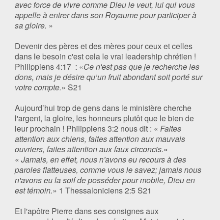
avec force de vivre comme Dieu le veut, lui qui vous
appelle à entrer dans son Royaume pour participer à
sa gloire.
»
Devenir des pères et des mères pour ceux et celles
dans le besoin c'est cela le vrai leadership chrétien !
Philippiens ‭4:17‬ ‭‬‬ : «
Ce n'est pas que je recherche les
dons, mais je désire qu’un fruit abondant soit porté sur
votre compte.
»‬‬‬‬‬‬‬‬‬‬ S21
Aujourd’hui trop de gens dans le ministère cherche
l'argent, la gloire, les honneurs plutôt que le bien de
leur prochain ! Philippiens ‭3:2‬ ‬‬nous dit : «
Faites
attention aux chiens, faites attention aux mauvais
ouvriers, faites attention aux faux circoncis.
»‬‬‬‬‬‬
«
Jamais, en effet, nous n'avons eu recours à des
paroles flatteuses, comme vous le savez; jamais nous
n'avons eu la soif de posséder pour mobile, Dieu en
est témoin.
» ‭‭1 Thessaloniciens‬ ‭2:5‬ ‭S21‬‬
Et l'apôtre Pierre dans ses consignes aux