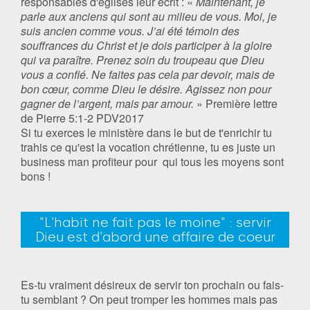
responsables d'églises leur écrit : «
Maintenant, je
parle aux anciens qui sont au milieu de vous. Moi, je
suis ancien comme vous. J’ai été témoin des
souffrances du Christ et je dois participer à la gloire
qui va paraître. Prenez soin du troupeau que Dieu
vous a confié. Ne faites pas cela par devoir, mais de
bon cœur, comme Dieu le désire. Agissez non pour
gagner de l’argent, mais par amour.
» ‭‭Première lettre
de Pierre‬ ‭5:1-2‬ ‭PDV2017‬‬
Si tu exerces le ministère dans le but de t'enrichir tu
trahis ce qu'est la vocation chrétienne, tu es juste un
business man profiteur pour qui tous les moyens sont
bons !
"L'habit ne fait pas le moine" : servir
Dieu est d'abord une affaire de coeur
Es-tu vraiment désireux de servir ton prochain ou fais-
tu semblant ? On peut tromper les hommes mais pas