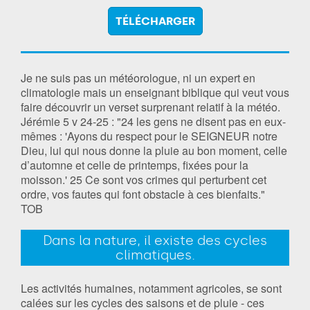
TÉLÉCHARGER
Je ne suis pas un météorologue, ni un expert en
climatologie mais un enseignant biblique qui veut vous
faire découvrir un verset surprenant relatif à la météo.
‭‭Jérémie‬ ‭5 v 24-25‬ ‭: "24 les gens ne disent pas en eux-
mêmes : 'Ayons du respect pour le SEIGNEUR notre
Dieu, lui qui nous donne la pluie au bon moment, celle
d’automne et celle de printemps, fixées pour la
moisson.' 25 Ce sont vos crimes qui perturbent cet
ordre, vos fautes qui font obstacle à ces bienfaits."‬‬‬‬‬‬‬‬
TOB
Dans la nature, il existe des cycles
climatiques.
Les activités humaines, notamment agricoles, se sont
calées sur les cycles des saisons et de pluie - ces