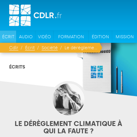
ÉCRIT
AUDIO
VIDÉO
FORMATION
ÉDITION
MISSION
Cdlr
Écrit
Société
Le dérèglement climatique à qui la faute ?
ÉCRITS
LE DÉRÈGLEMENT CLIMATIQUE À
QUI LA FAUTE ?