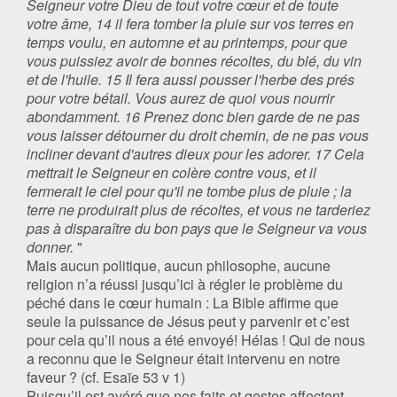
Seigneur votre Dieu de tout votre cœur et de toute
votre âme, 14 il fera tomber la pluie sur vos terres en
temps voulu, en automne et au printemps, pour que
vous puissiez avoir de bonnes récoltes, du blé, du vin
et de l'huile. 15 Il fera aussi pousser l'herbe des prés
pour votre bétail. Vous aurez de quoi vous nourrir
abondamment. 16 Prenez donc bien garde de ne pas
vous laisser détourner du droit chemin, de ne pas vous
incliner devant d'autres dieux pour les adorer. 17 Cela
mettrait le Seigneur en colère contre vous, et il
fermerait le ciel pour qu'il ne tombe plus de pluie ; la
terre ne produirait plus de récoltes, et vous ne tarderiez
pas à disparaître du bon pays que le Seigneur va vous
donner.
"
Mais aucun politique, aucun philosophe, aucune
religion n’a réussi jusqu’ici à régler le problème du
péché dans le cœur humain : La Bible affirme que
seule la puissance de Jésus peut y parvenir et c’est
pour cela qu’il nous a été envoyé! Hélas ! Qui de nous
a reconnu que le Seigneur était intervenu en notre
faveur ? (cf. Esaïe 53 v 1)
Puisqu’il est avéré que nos faits et gestes affectent