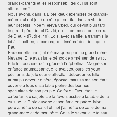
grands-parents et les responsabilités qui lui sont
attenantes ?
Nous avons, dans la Bible, deux exemples de grands-
mères qui ont joué un rôle primordial dans la vie de
leur petit-fils : Noémi éleva Obed, qui devint plus tard
le grand-père du roi David, un « homme selon le cœur
de Dieu » (Ruth 4. 16). Loïs, avec sa fille, a transmis la
foi à Timothée, le compagnon inséparable de l’apôtre
Paul.
Personnellement j’ai été marquée par ma grand-mère
Nevarte. Elle avait fui le génocide arménien de 1915.
Elle fut touchée par la grâce à l’orphelinat. Malgré son
enfance traumatisante, elle avait toujours les yeux
pétillants de joie et une affection débordante. Elle
aurait pu devenir amère, égoïste, mais sa maison était
ouverte à tous et sa table pleine des bonnes
spécialités de son peuple. Sa foi en Dieu était le
carburant de sa joie. Je la revois assise à la table de la
cuisine, la Bible ouverte et son âme en prière. Mon
père a hérité de sa foi et moi j’ai hérité de celle de ma
grand-mère et de mon père. Sans le savoir, elle faisait