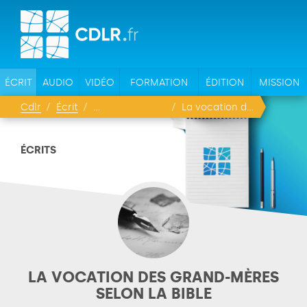
ÉCRIT
AUDIO
VIDÉO
FORMATION
ÉDITION
MISSION
Cdlr
Écrit
La vocation des grand-mères selon la Bible
ÉCRITS
LA VOCATION DES GRAND-MÈRES
SELON LA BIBLE