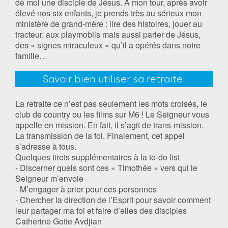
de moi une disciple de Jésus. A mon tour, après avoir
élevé nos six enfants, je prends très au sérieux mon
ministère de grand-mère : lire des histoires, jouer au
tracteur, aux playmobils mais aussi parler de Jésus,
des « signes miraculeux » qu’il a opérés dans notre
famille…
Savoir bien utiliser sa retraite
La retraite ce n’est pas seulement les mots croisés, le
club de country ou les films sur M6 ! Le Seigneur vous
appelle en mission. En fait, il s’agit de trans-mission.
La transmission de la foi. Finalement, cet appel
s’adresse à tous.
Quelques tirets supplémentaires à la to-do list
- Discerner quels sont ces « Timothée » vers qui le
Seigneur m’envoie
- M’engager à prier pour ces personnes
- Chercher la direction de l’Esprit pour savoir comment
leur partager ma foi et faire d’elles des disciples
Catherine Gotte Avdjian