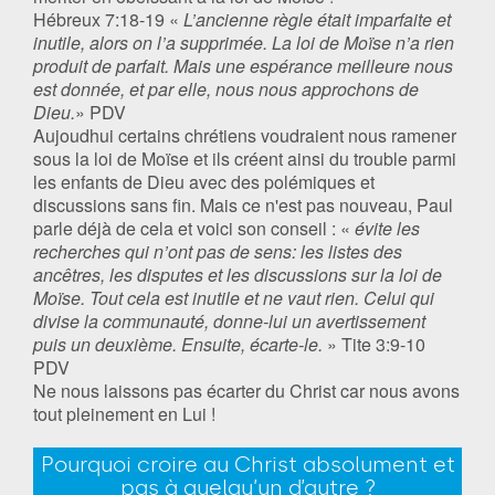
‭‭Hébreux‬ ‭7:18-19 «
L’ancienne règle était imparfaite et
inutile, alors on l’a supprimée. La loi de Moïse n’a rien
produit de parfait. Mais une espérance meilleure nous
est donnée, et par elle, nous nous approchons de
Dieu.
» PDV‬‬
Aujoudhui certains chrétiens voudraient nous ramener
sous la loi de Moïse et ils créent ainsi du trouble parmi
les enfants de Dieu avec des polémiques et
discussions sans fin. Mais ce n'est pas nouveau, Paul
parle déjà de cela et voici son conseil : «
évite les
recherches qui n’ont pas de sens: les listes des
ancêtres, les disputes et les discussions sur la loi de
Moïse. Tout cela est inutile et ne vaut rien. Celui qui
divise la communauté, donne-lui un avertissement
puis un deuxième. Ensuite, écarte-le.
» Tite‬ ‭3:9-10‬
‭PDV‬‬
Ne nous laissons pas écarter du Christ car nous avons
tout pleinement en Lui !
Pourquoi croire au Christ absolument et
pas à quelqu’un d’autre ?