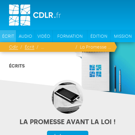
ÉCRIT
AUDIO
VIDÉO
FORMATION
ÉDITION
MISSION
Cdlr
Écrit
La Promesse avant la Loi !
ÉCRITS
LA PROMESSE AVANT LA LOI !