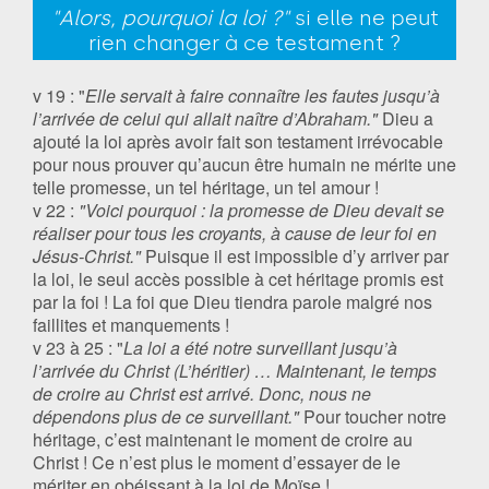
"Alors, pourquoi la loi ?"
si elle ne peut
rien changer à ce testament ?
v 19 : "
Elle servait à faire connaître les fautes jusqu’à
l’arrivée de celui qui allait naître d’Abraham."
Dieu a
ajouté la loi après avoir fait son testament irrévocable
pour nous prouver qu’aucun être humain ne mérite une
telle promesse, un tel héritage, un tel amour !
v 22 :
"Voici pourquoi : la promesse de Dieu devait se
réaliser pour tous les croyants, à cause de leur foi en
Jésus-Christ."
Puisque il est impossible d’y arriver par
la loi, le seul accès possible à cet héritage promis est
par la foi ! La foi que Dieu tiendra parole malgré nos
faillites et manquements !
v 23 à 25 : "
La loi a été notre surveillant jusqu’à
l’arrivée du Christ (L’héritier) … Maintenant, le temps
de croire au Christ est arrivé. Donc, nous ne
dépendons plus de ce surveillant."
Pour toucher notre
héritage, c’est maintenant le moment de croire au
Christ ! Ce n’est plus le moment d’essayer de le
mériter en obéissant à la loi de Moïse !