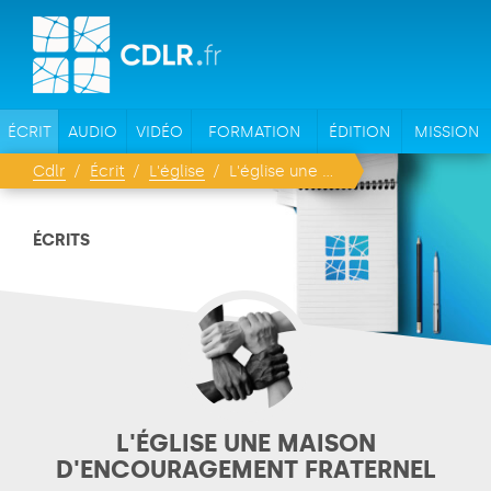
ÉCRIT
AUDIO
VIDÉO
FORMATION
ÉDITION
MISSION
Cdlr
Écrit
L'église
L'église une maison d'encouragement fraternel
ÉCRITS
L'ÉGLISE UNE MAISON
D'ENCOURAGEMENT FRATERNEL