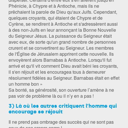
Phénicie, à Chypre et à Antioche, mais ils ne
prêchaient la parole de Dieu qu'aux Juifs. Cependant,
quelques croyants, qui étaient de Chypre et de
Cyrène, se rendirent à Antioche et s'adressèrent aussi
à des non-Juifs en leur annonçant la Bonne Nouvelle
du Seigneur Jésus. La puissance du Seigneur était
avec eux, de sorte qu'un grand nombre de personnes
crurent et se convertirent au Seigneur. Les membres
de l'Église de Jérusalem apprirent cette nouvelle. Ils
envoyèrent alors Barnabas à Antioche. Lorsqu'il fut
arrivé et qu'il vit comment Dieu avait béni les croyants,
il s'en réjouit et les encouragea tous à demeurer
résolument fidèles au Seigneur. Barnabas était en effet
un homme bon »
Sa bonté, sa générosité, son ouverture l’amène à ne
pas voir de problème là ou il n’y en a pas !
3) Là où les autres critiquent l’homme qui
encourage se réjouit
Il ne prend pas ombrage des succès qui ne sont pas
ceux de son propre camp !