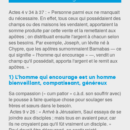
Actes 4 v 34 à 37 : « Personne parmi eux ne manquait
du nécessaire. En effet, tous ceux qui possédaient des
champs ou des maisons les vendaient, apportaient la
somme produite par cette vente et la remettaient aux
apôtres ; on distribuait ensuite l'argent à chacun selon
ses besoins. Par exemple, Joseph, un lévite né à
Chypre, que les apôtres surnommaient Barnabas — ce
qui signifie « l'homme qui encourage » —, vendit un
champ qu'il possédait, apporta l'argent et le remit aux
apôtres. »
1) L’homme qui encourage est un homme
bienveillant, compatissant, généreux
Sa compassion (« cum patior » c.à.d. son souffrir avec)
le pousse à faire quelque chose pour soulager ses
frères et sœurs dans le besoin.
Actes 9 v 26 : « Arrivé à Jérusalem, Saul essaya de se
joindre aux disciples ; mais tous en avaient peur, car
ils ne croyaient pas qu'il fût vraiment un disciple. »
Paul devait être découragé, se sentir rejeté …