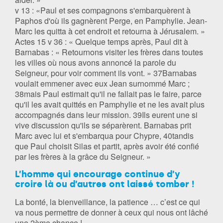
v 13 : «Paul et ses compagnons s'embarquèrent à
Paphos d'où ils gagnèrent Perge, en Pamphylie. Jean-
Marc les quitta à cet endroit et retourna à Jérusalem. »
Actes 15 v 36 : « Quelque temps après, Paul dit à
Barnabas : « Retournons visiter les frères dans toutes
les villes où nous avons annoncé la parole du
Seigneur, pour voir comment ils vont. » 37Barnabas
voulait emmener avec eux Jean surnommé Marc ;
38mais Paul estimait qu'il ne fallait pas le faire, parce
qu'il les avait quittés en Pamphylie et ne les avait plus
accompagnés dans leur mission. 39Ils eurent une si
vive discussion qu'ils se séparèrent. Barnabas prit
Marc avec lui et s'embarqua pour Chypre, 40tandis
que Paul choisit Silas et partit, après avoir été confié
par les frères à la grâce du Seigneur. »
L’homme qui encourage continue d’y
croire là ou d’autres ont laissé tomber !
La bonté, la bienveillance, la patience … c’est ce qui
va nous permettre de donner à ceux qui nous ont lâché
une 2ème chance !