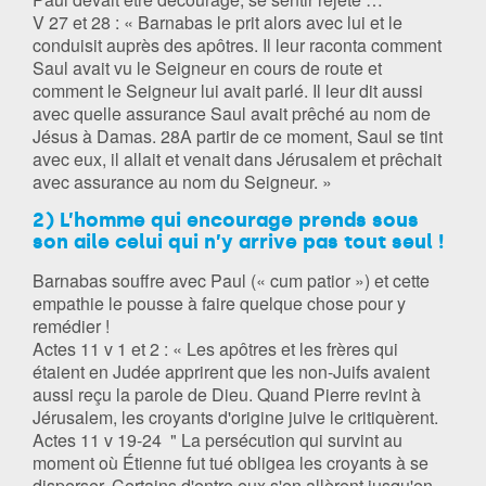
V 27 et 28 : « Barnabas le prit alors avec lui et le
conduisit auprès des apôtres. Il leur raconta comment
Saul avait vu le Seigneur en cours de route et
comment le Seigneur lui avait parlé. Il leur dit aussi
avec quelle assurance Saul avait prêché au nom de
Jésus à Damas. 28A partir de ce moment, Saul se tint
avec eux, il allait et venait dans Jérusalem et prêchait
avec assurance au nom du Seigneur. »
2) L’homme qui encourage prends sous
son aile celui qui n’y arrive pas tout seul !
Barnabas souffre avec Paul (« cum patior ») et cette
empathie le pousse à faire quelque chose pour y
remédier !
Actes 11 v 1 et 2 : « Les apôtres et les frères qui
étaient en Judée apprirent que les non-Juifs avaient
aussi reçu la parole de Dieu. Quand Pierre revint à
Jérusalem, les croyants d'origine juive le critiquèrent.
Actes 11 v 19-24 " La persécution qui survint au
moment où Étienne fut tué obligea les croyants à se
disperser. Certains d'entre eux s'en allèrent jusqu'en