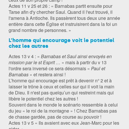
Actes 11 v 25 et 26 : « Barnabas partit ensuite pour
Tarse afin d'y chercher Saul. Quand il l'eut trouvé, il
l'amena à Antioche. Ils passèrent tous deux une année
entière dans cette Église et instruisirent dans la foi un
grand nombre de personnes. »
L’homme qui encourage voit le potentiel
chez les autres
Actes 13 v 4 : «
Barnabas et Saul ainsi envoyés en
mission par le st Esprit …
» mais à partir du v 13
l'ordre sera inversé ce sera désormais «
Paul et
Barnabas
» et restera ainsi !
L’homme qui encourage est prêt à devenir n° 2 et à
laisser le trône à ceux et celles sur qui il voit la main
de Dieu. Il n'est pas quelqu’un qui restreint mais qui
libère le potentiel chez les autres !
Souvent dans le monde le scénario ressemble à celui
du jeu « le roi de la montagne » ! Chez Barnabas pas
de chasse gardée, pas de course au pouvoir !
Actes 13 v 5 « Ils avaient avec eux Jean-Marc pour les
aider. »