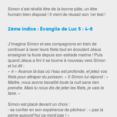
Simon s’est révélé être de la bonne pâte, un être
humain bien disposé ! Il vient de réussir son 1er test !
2ème indice : Évangile de Luc 5 : 4-8
J’imagine Simon et ses compagnons en train de
continuer à laver leurs filets tout en écoutant Jésus
enseigner la foule depuis son estrade marine ! Puis
quand Jésus a fini il se tourne à nouveau vers Simon
et lui dit :
«
4 « Avance là-bas où l'eau est profonde, et jetez vos
filets pour attraper du poisson. » 5 Simon lui répond : «
Maître, nous avons travaillé toute la nuit sans rien
prendre. Mais tu nous dis de jeter les filets, je vais le
faire.
»
Simon est placé devant un choix :
- se confier en son expérience de pêcheur : «
pas la
peine aujourd’hui ça mord pas !
»