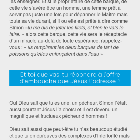
les enseigner. Et si le propriétaire de cette barque, de
cette vie s’avère être un homme, une femme prêt à
servir pas juste une fois pour dépanner le Maître mais
toute sa vie durant, si il ou elle est prête à dire comme
Simon «
tu me dis de jeter les filets, et bien je vais le
faire.
» alors cette barque, cette vie sera le réceptacle
d’un miracle au-delà de toute espérance, rappelez-
vous : «
ils remplirent les deux barques de tant de
poissons qu'elles enfonçaient dans l'eau
» !
Et toi que vas-tu répondre à l'offre
d'embauche que Jésus t'adresse ?
Oui Dieu sait que tu es une, un pécheur, Simon l’était
aussi pourtant Jésus l’a choisi et il est devenu un
magnifique et fructueux pêcheur d’hommes !
Dieu sait aussi que peut-être tu n’as beaucoup étudié
et que tu en éprouves des complexes d’infériorité mais