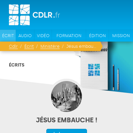
ÉCRIT
AUDIO
VIDÉO
FORMATION
ÉDITION
MISSION
Cdlr
Écrit
Ministère
Jésus embauche !
ÉCRITS
JÉSUS EMBAUCHE !