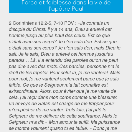
Force et faiblesse dans la vie de
l'apôtre Paul
2 Corinthiens 12:2-5, 7-10 PDV :
«Je connais un
disciple du Christ. Il y a 14 ans, Dieu a enlevé cet
homme jusqu’au plus haut des cieux. Est-ce que
c’était avec son corps? Je n’en sais rien. Est-ce que
c’était sans son corps? Je n’en sais rien, mais Dieu le
sait. Je le sais, Dieu a enlevé cet homme jusqu’au
paradis… Là, il a entendu des paroles qu’on ne peut
pas dire avec des mots. Ces paroles, personne n’a le
droit de les répéter. Pour celui-là, je me vanterai. Mais
pour moi, je me vanterai seulement parce que je suis
faible. Ce que le Seigneur m’a fait connaître est
extraordinaire. Alors, pour éviter que je me vante de
cela, j’ai reçu dans mon corps comme une blessure:
un envoyé de Satan est chargé de me frapper pour
m’empêcher de me vanter. Trois fois, j’ai prié le
Seigneur de me délivrer de cette souffrance. Mais le
Seigneur m’a dit: « Mon amour te suffit. Ma puissance
se montre vraiment quand tu es faible. » Donc je me