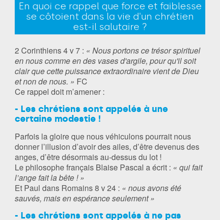
En quoi ce rappel que force et faiblesse
se côtoient dans la vie d'un chrétien
est-il salutaire ?
2 Corinthiens 4 v 7 :
« Nous portons ce trésor spirituel
en nous comme en des vases d'argile, pour qu'il soit
clair que cette puissance extraordinaire vient de Dieu
et non de nous. »
FC
Ce rappel doit m’amener :
- Les chrétiens sont appelés à une
certaine modestie !
Parfois la gloire que nous véhiculons pourrait nous
donner l’illusion d’avoir des ailes, d’être devenus des
anges, d’être désormais au-dessus du lot !
Le philosophe français Blaise Pascal a écrit :
« qui fait
l’ange fait la bête ! »
Et Paul dans Romains 8 v 24 :
« nous avons été
sauvés, mais en espérance seulement »
- Les chrétiens sont appelés à ne pas