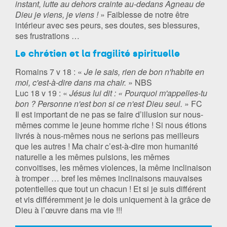
instant, lutte au dehors crainte au-dedans Agneau de
Dieu je viens, je viens !
» Faiblesse de notre être
intérieur avec ses peurs, ses doutes, ses blessures,
ses frustrations …
Le chrétien et la fragilité spirituelle
Romains 7 v 18 : «
Je le sais, rien de bon n'habite en
moi, c'est-à-dire dans ma chair.
» NBS
Luc 18 v 19 : «
Jésus lui dit : « Pourquoi m'appelles-tu
bon ? Personne n'est bon si ce n'est Dieu seul.
» FC
Il est important de ne pas se faire d’illusion sur nous-
mêmes comme le jeune homme riche ! Si nous étions
livrés à nous-mêmes nous ne serions pas meilleurs
que les autres ! Ma chair c’est-à-dire mon humanité
naturelle a les mêmes pulsions, les mêmes
convoitises, les mêmes violences, la même inclinaison
à tromper … bref les mêmes inclinaisons mauvaises
potentielles que tout un chacun ! Et si je suis différent
et vis différemment je le dois uniquement à la grâce de
Dieu à l’œuvre dans ma vie !!!