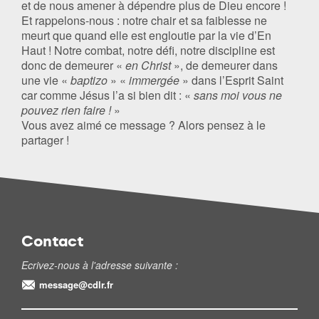
et de nous amener à dépendre plus de Dieu encore !
Et rappelons-nous : notre chair et sa faiblesse ne
meurt que quand elle est engloutie par la vie d’En
Haut ! Notre combat, notre défi, notre discipline est
donc de demeurer «
en Christ
», de demeurer dans
une vie «
baptizo
» «
immergée
» dans l’Esprit Saint
car comme Jésus l’a si bien dit : «
sans moi vous ne
pouvez rien faire !
»
Vous avez aimé ce message ? Alors pensez à le
partager !
Contact
Ecrivez-nous à l'adresse suivante :
message@cdlr.fr