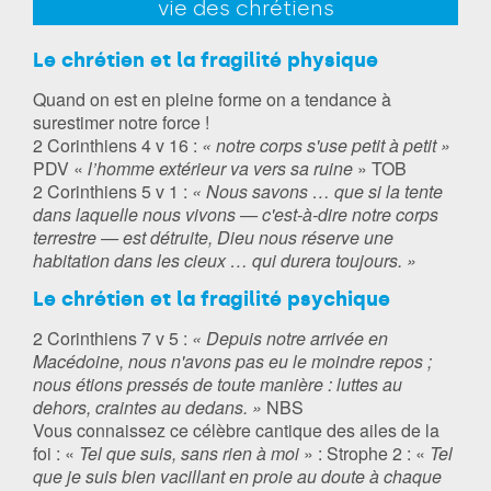
vie des chrétiens
Le chrétien et la fragilité physique
Quand on est en pleine forme on a tendance à
surestimer notre force !
2 Corinthiens 4 v 16 :
« notre corps s'use petit à petit »
PDV «
l’homme extérieur va vers sa ruine
» TOB
2 Corinthiens 5 v 1 :
« Nous savons … que si la tente
dans laquelle nous vivons — c'est-à-dire notre corps
terrestre — est détruite, Dieu nous réserve une
habitation dans les cieux … qui durera toujours. »
Le chrétien et la fragilité psychique
2 Corinthiens 7 v 5 :
« Depuis notre arrivée en
Macédoine, nous n'avons pas eu le moindre repos ;
nous étions pressés de toute manière : luttes au
dehors, craintes au dedans. »
NBS
Vous connaissez ce célèbre cantique des ailes de la
foi : «
Tel que suis, sans rien à moi
» : Strophe 2 : «
Tel
que je suis bien vacillant en proie au doute à chaque