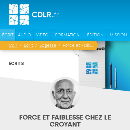
ÉCRIT
AUDIO
VIDÉO
FORMATION
ÉDITION
MISSION
Cdlr
Écrit
Sagesse
Force et Faiblesse chez le croyant
ÉCRITS
FORCE ET FAIBLESSE CHEZ LE
CROYANT