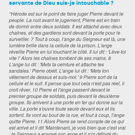
servante de Dieu suis-je intouchable ?
"Hérode est sur le point de faire juger Pierre devant le
peuple. La nuit avant le jugement, Pierre est en train
de dormir entre deux soldats. Il est attaché avec deux
chaînes, et des gardiens sont devant la porte pour le
surveiller. 7 Tout à coup, l'ange du Seigneur est là, une
lumière brille dans la cellule de la prison. L'ange
réveille Pierre en lui touchant le côté. Il lui dit : 'Lève-toi
vite !' Alors les chaînes tombent de ses mains. 8
L'ange lui dit : 'Mets ta ceinture et attache tes
sandales.' Pierre obéit. L'ange lui dit : 'Mets ton
vêtement de dessus et suis-moi.' 9 Pierre sort de la
cellule et le suit. Il pense que tout cela n'est pas réel, il
croit rêver. 10 Pierre et l'ange passent devant le
premier groupe de soldats, puis devant le deuxième
groupe. Ils arrivent à une porte en fer qui donne sur la
ville. La porte s'ouvre toute seule devant eux et ils
sortent. Ils vont au bout de la rue, et tout à coup, l'ange
quitte Pierre. 11 Alors Pierre se rend compte de ce qui
est arrivé et il dit 'Maintenant, je vois bien que c'est vrai
: le Seigneur a envoyé son ange et il m'a délivré du