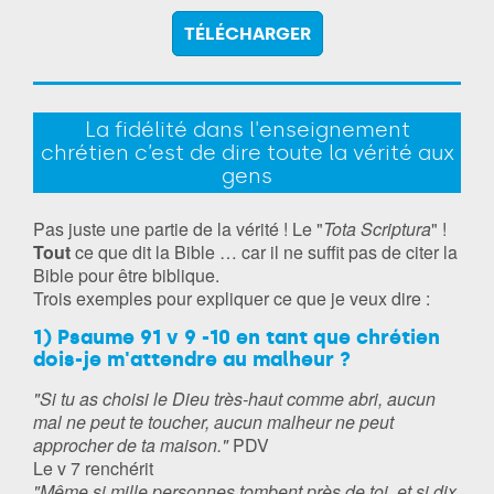
TÉLÉCHARGER
La fidélité dans l'enseignement
chrétien c’est de dire toute la vérité aux
gens
Pas juste une partie de la vérité ! Le "
Tota Scriptura
" !
Tout
ce que dit la Bible … car il ne suffit pas de citer la
Bible pour être biblique.
Trois exemples pour expliquer ce que je veux dire :
1) Psaume 91 v 9 -10 en tant que chrétien
dois-je m'attendre au malheur ?
"Si tu as choisi le Dieu très-haut comme abri, aucun
mal ne peut te toucher, aucun malheur ne peut
approcher de ta maison."
PDV
Le v 7 renchérit
"Même si mille personnes tombent près de toi, et si dix