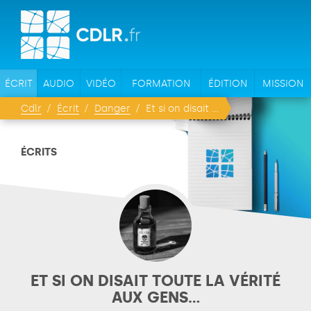
ÉCRIT
AUDIO
VIDÉO
FORMATION
ÉDITION
MISSION
Cdlr
Écrit
Danger
Et si on disait toute la vérité aux gens...
ÉCRITS
ET SI ON DISAIT TOUTE LA VÉRITÉ
AUX GENS...