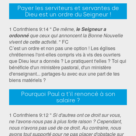
Payer les serviteurs et servantes de
Dieu est un ordre du Seigneur !
1 Corinthiens 9:14 "
De même,
le Seigneur a
ordonné
que ceux qui annoncent la Bonne Nouvelle
vivent de cette activité.
" FC
C’est un ordre et non pas une option ! Les églises
chrétiennes l'ont-elles compris vis à vis des ouvriers
que Dieu leur a donnés ? Le pratiquent t'elles ? Toi qui
bénéficie d'un ministère pastoral, d'un ministère
d'enseignant... partages-tu avec eux une part de tes
biens matériels ?
Pourquoi Paul a t'il renoncé à son
salaire ?
1 Corinthiens 9:12 "
Si d'autres ont ce droit sur vous,
ne l'avons-nous pas à plus forte raison ? Cependant,
nous n'avons pas usé de ce droit. Au contraire, nous
avons tout supporté pour ne pas placer d'obstacle sur