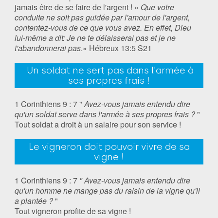
jamais être de se faire de l'argent ! «
Que votre
conduite ne soit pas guidée par l'amour de l'argent,
contentez-vous de ce que vous avez. En effet, Dieu
lui-même a dit: Je ne te délaisserai pas et je ne
t'abandonnerai pas
.» ‭‭Hébreux‬ ‭13:5‬ ‭S21‬‬
‭‭ ‬‬‬‬Un soldat ne sert pas dans l'armée à
ses propres frais !
1 Corinthiens 9 : 7 "
Avez-vous jamais entendu dire
qu'un soldat serve dans l'armée à ses propres frais ?
"
Tout soldat a droit à un salaire pour son service !
Le vigneron doit pouvoir vivre de sa
vigne !
1 Corinthiens 9 : 7
" Avez-vous jamais entendu dire
qu'un homme ne mange pas du raisin de la vigne qu'il
a plantée ?
"
Tout vigneron profite de sa vigne !