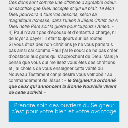
Ces dons sont comme une offrande d'agréable odeur,
un sacrifice que Dieu accepte et qui lui plaît. 19 Mon
Dieu pourvoira à tous vos besoins, selon sa
magnifique richesse, dans l'union à Jésus Christ. 20 À
Dieu notre Père soit la gloire pour toujours ! Amen.
»
4) Paul n’avait pas d’épouse et d’enfants à charge, ni
de loyer à payer ; il était toujours sur les routes !
Si vous étiez des non-chrétiens je ne vous parlerais
pas ainsi car comme Paul j’ai le souci de ne pas créer
d’obstacle aux gens qui s’approchent de Dieu. Mais je
pense que vous qui me lisez vous êtes des chrétiens
et j’ai choisis de vous enseigner cette vérité du
Nouveau Testament car je désire vous voir obéir au
commandement de Jésus : «
le Seigneur a ordonné
que ceux qui annoncent la Bonne Nouvelle vivent
de cette activité
»
Prendre soin des ouvriers du Seigneur
c’est pour votre bien et votre avantage
!