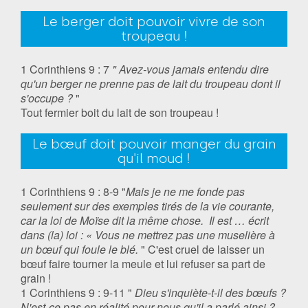
Le berger doit pouvoir vivre de son
troupeau !
1 Corinthiens 9 : 7
" Avez-vous jamais entendu dire
qu'un berger ne prenne pas de lait du troupeau dont il
s'occupe ?
"
Tout fermier boit du lait de son troupeau !
Le bœuf doit pouvoir manger du grain
qu'il moud !
1 Corinthiens 9 : 8-9 "
Mais je ne me fonde pas
seulement sur des exemples tirés de la vie courante,
car la loi de Moïse dit la même chose. Il est … écrit
dans (la) loi : « Vous ne mettrez pas une muselière à
un bœuf qui foule le blé.
" C'est cruel de laisser un
bœuf faire tourner la meule et lui refuser sa part de
grain !
1 Corinthiens 9 : 9-11 "
Dieu s'inquiète-t-il des bœufs ?
N'est-ce pas en réalité pour nous qu'il a parlé ainsi ?