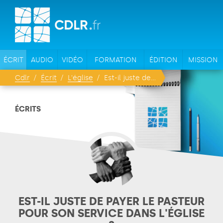
ÉCRIT
AUDIO
VIDÉO
FORMATION
ÉDITION
MISSION
Cdlr
Écrit
L'église
Est-il juste de payer le pasteur pour son service dans l'église ?
ÉCRITS
EST-IL JUSTE DE PAYER LE PASTEUR
POUR SON SERVICE DANS L'ÉGLISE