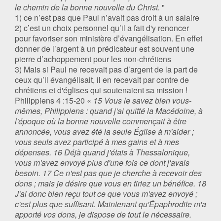
le chemin de la bonne nouvelle du Christ.
"
1) ce n’est pas que Paul n’avait pas droit à un salaire
2) c’est un choix personnel qu’il a fait d'y renoncer
pour favoriser son ministère d’évangélisation. En effet
donner de l’argent à un prédicateur est souvent une
pierre d’achoppement pour les non-chrétiens
3) Mais si Paul ne recevait pas d’argent de la part de
ceux qu’il évangélisait, il en recevait par contre de
chrétiens et d'églises qui soutenaient sa mission !
Philippiens 4 :15-20 «
15 Vous le savez bien vous-
mêmes, Philippiens : quand j'ai quitté la Macédoine, à
l'époque où la bonne nouvelle commençait à être
annoncée, vous avez été la seule Église à m'aider ;
vous seuls avez participé à mes gains et à mes
dépenses. 16 Déjà quand j'étais à Thessalonique,
vous m'avez envoyé plus d'une fois ce dont j'avais
besoin. 17 Ce n'est pas que je cherche à recevoir des
dons ; mais je désire que vous en tiriez un bénéfice. 18
J'ai donc bien reçu tout ce que vous m'avez envoyé ;
c'est plus que suffisant. Maintenant qu'Épaphrodite m'a
apporté vos dons, je dispose de tout le nécessaire.