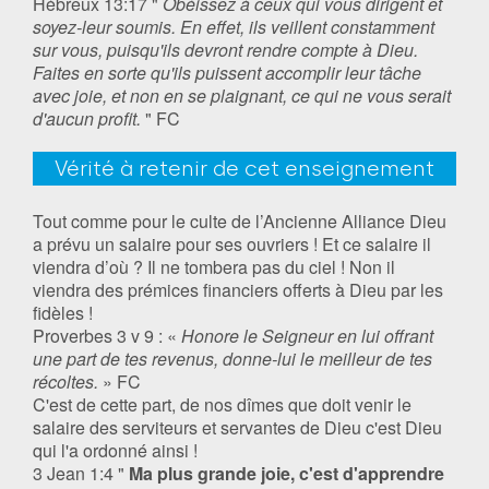
Hébreux 13:17 "
Obéissez à ceux qui vous dirigent et
soyez-leur soumis. En effet, ils veillent constamment
sur vous, puisqu'ils devront rendre compte à Dieu.
Faites en sorte qu'ils puissent accomplir leur tâche
avec joie, et non en se plaignant, ce qui ne vous serait
d'aucun profit.
" FC
Vérité à retenir de cet enseignement
Tout comme pour le culte de l’Ancienne Alliance Dieu
a prévu un salaire pour ses ouvriers ! Et ce salaire il
viendra d’où ? Il ne tombera pas du ciel ! Non il
viendra des prémices financiers offerts à Dieu par les
fidèles !
Proverbes 3 v 9 : «
Honore le Seigneur en lui offrant
une part de tes revenus, donne-lui le meilleur de tes
récoltes.
» FC
C'est de cette part, de nos dîmes que doit venir le
salaire des serviteurs et servantes de Dieu c'est Dieu
qui l'a ordonné ainsi !
3 Jean 1:4 "
Ma plus grande joie, c'est d'apprendre