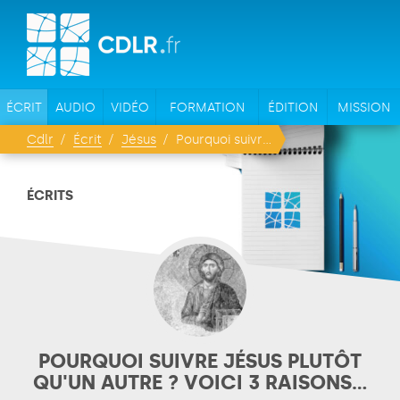
ÉCRIT
AUDIO
VIDÉO
FORMATION
ÉDITION
MISSION
Cdlr
Écrit
Jésus
Pourquoi suivre Jésus plutôt qu'un autre ? Voici 3 raisons...
ÉCRITS
POURQUOI SUIVRE JÉSUS PLUTÔT
QU'UN AUTRE ? VOICI 3 RAISONS...