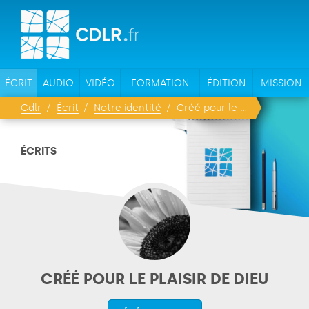
ÉCRIT
AUDIO
VIDÉO
FORMATION
ÉDITION
MISSION
Cdlr
Écrit
Notre identité
Créé pour le plaisir de Dieu
ÉCRITS
CRÉÉ POUR LE PLAISIR DE DIEU