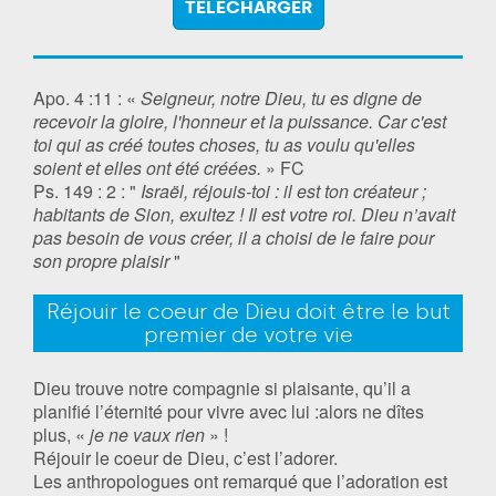
TÉLÉCHARGER
Apo. 4 :11 : «
Seigneur, notre Dieu, tu es digne de
recevoir la gloire, l'honneur et la puissance. Car c'est
toi qui as créé toutes choses, tu as voulu qu'elles
soient et elles ont été créées.
» FC
Ps. 149 : 2 : "
Israël, réjouis-toi : il est ton créateur ;
habitants de Sion, exultez ! Il est votre roi. Dieu n’avait
pas besoin de vous créer, il a choisi de le faire pour
son propre plaisir
"
Réjouir le coeur de Dieu doit être le but
premier de votre vie
Dieu trouve notre compagnie si plaisante, qu’il a
planifié l’éternité pour vivre avec lui :alors ne dîtes
plus, «
je ne vaux rien
» !
Réjouir le coeur de Dieu, c’est l’adorer.
Les anthropologues ont remarqué que l’adoration est