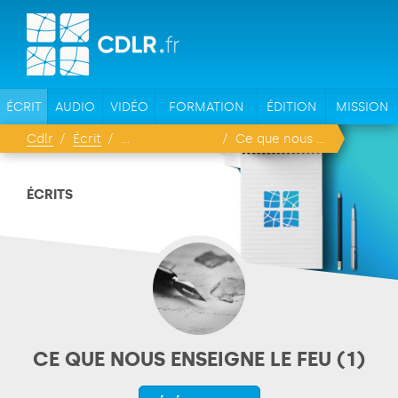
ÉCRIT
AUDIO
VIDÉO
FORMATION
ÉDITION
MISSION
Cdlr
Écrit
Ce que nous enseigne le feu (1)
ÉCRITS
CE QUE NOUS ENSEIGNE LE FEU (1)