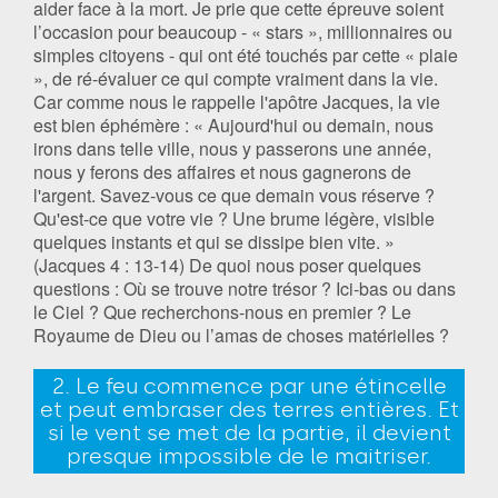
aider face à la mort. Je prie que cette épreuve soient
l’occasion pour beaucoup - « stars », millionnaires ou
simples citoyens - qui ont été touchés par cette « plaie
», de ré-évaluer ce qui compte vraiment dans la vie.
Car comme nous le rappelle l'apôtre Jacques, la vie
est bien éphémère : « Aujourd'hui ou demain, nous
irons dans telle ville, nous y passerons une année,
nous y ferons des affaires et nous gagnerons de
l'argent. Savez-vous ce que demain vous réserve ?
Qu'est-ce que votre vie ? Une brume légère, visible
quelques instants et qui se dissipe bien vite. »
(Jacques 4 : 13-14) De quoi nous poser quelques
questions : Où se trouve notre trésor ? Ici-bas ou dans
le Ciel ? Que recherchons-nous en premier ? Le
Royaume de Dieu ou l’amas de choses matérielles ?
2. Le feu commence par une étincelle
et peut embraser des terres entières. Et
si le vent se met de la partie, il devient
presque impossible de le maitriser.