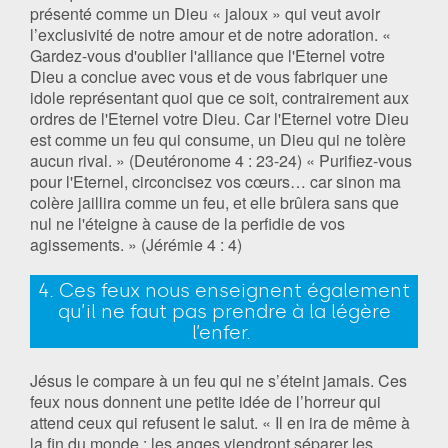
présenté comme un Dieu « jaloux » qui veut avoir
l’exclusivité de notre amour et de notre adoration. «
Gardez-vous d'oublier l'alliance que l'Eternel votre
Dieu a conclue avec vous et de vous fabriquer une
idole représentant quoi que ce soit, contrairement aux
ordres de l'Eternel votre Dieu. Car l'Eternel votre Dieu
est comme un feu qui consume, un Dieu qui ne tolère
aucun rival. » (Deutéronome 4 : 23-24) « Purifiez-vous
pour l'Eternel, circoncisez vos cœurs… car sinon ma
colère jaillira comme un feu, et elle brûlera sans que
nul ne l'éteigne à cause de la perfidie de vos
agissements. » (Jérémie 4 : 4)
4. Ces feux nous enseignent également
qu’il ne faut pas prendre à la légère
l’enfer.
Jésus le compare à un feu qui ne s’éteint jamais. Ces
feux nous donnent une petite idée de l’horreur qui
attend ceux qui refusent le salut. « Il en ira de même à
la fin du monde : les anges viendront séparer les