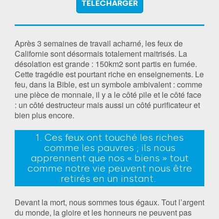
TÉLÉCHARGER
Après 3 semaines de travail acharné, les feux de
Californie sont désormais totalement maitrisés. La
désolation est grande : 150km2 sont partis en fumée.
Cette tragédie est pourtant riche en enseignements. Le
feu, dans la Bible, est un symbole ambivalent : comme
une pièce de monnaie, il y a le côté pile et le côté face
: un côté destructeur mais aussi un côté purificateur et
bien plus encore.
1. Ces feux ont touché les riches
comme les pauvres ; ils nous
apprennent que nos « biens » tout
comme notre vie peuvent nous être
retirés en un instant.
Devant la mort, nous sommes tous égaux. Tout l’argent
du monde, la gloire et les honneurs ne peuvent pas