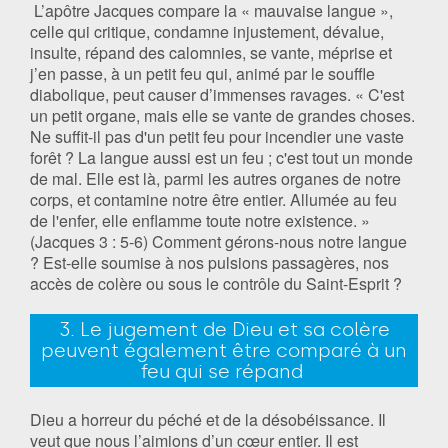
L’apôtre Jacques compare la « mauvaise langue »,
celle qui critique, condamne injustement, dévalue,
insulte, répand des calomnies, se vante, méprise et
j’en passe, à un petit feu qui, animé par le souffle
diabolique, peut causer d’immenses ravages. « C'est
un petit organe, mais elle se vante de grandes choses.
Ne suffit-il pas d'un petit feu pour incendier une vaste
forêt ? La langue aussi est un feu ; c'est tout un monde
de mal. Elle est là, parmi les autres organes de notre
corps, et contamine notre être entier. Allumée au feu
de l'enfer, elle enflamme toute notre existence. »
(Jacques 3 : 5-6) Comment gérons-nous notre langue
? Est-elle soumise à nos pulsions passagères, nos
accès de colère ou sous le contrôle du Saint-Esprit ?
3. Le jugement de Dieu et sa colère
peuvent également être comparé à un
feu qui se répand
Dieu a horreur du péché et de la désobéissance. Il
veut que nous l’aimions d’un cœur entier. Il est