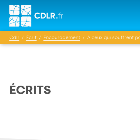
Cdlr
Écrit
Encouragement
A ceux qui souffrent po
ÉCRITS