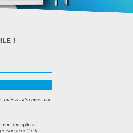
LE !
r, mais souffre avec moi
blèmes des églises
 persuadé qu'il a la