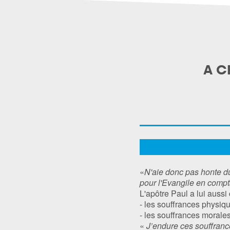
A C
«
N'aie donc pas honte du
pour l'Evangile en compt
L'apôtre Paul a lui aussi
- les souffrances physiq
- les souffrances morales
«
J’endure ces souffrances