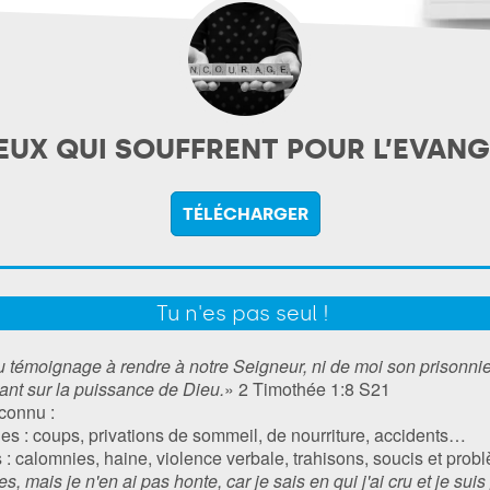
EUX QUI SOUFFRENT POUR L’EVANGI
TÉLÉCHARGER
Tu n'es pas seul !
 témoignage à rendre à notre Seigneur, ni de moi son prisonnie
ant sur la puissance de Dieu.
» 2 Timothée‬ ‭1:8‬ ‭S21‬‬‬‬‬‬‬‬‬‬‬‬‬‬‬‬‬‬‬‬‬‬‬‬‬‬‬‬‬‬‬‬‬‬‬‬‬‬‬‬‬‬‬‬‬‬‬‬‬‬‬‬‬‬‬‬‬‬‬‬‬‬‬‬‬‬‬‬‬‬‬‬‬‬‬‬‬‬‬‬‬‬‬‬‬‬‬‬‬‬‬‬‬‬‬‬‬‬‬‬‬‬‬‬‬‬‬‬‬‬‬‬
 connu :
ues : coups, privations de sommeil, de nourriture, accidents…
 : calomnies, haine, violence verbale, trahisons, soucis et pro
, mais je n'en ai pas honte, car je sais en qui j'ai cru et je suis