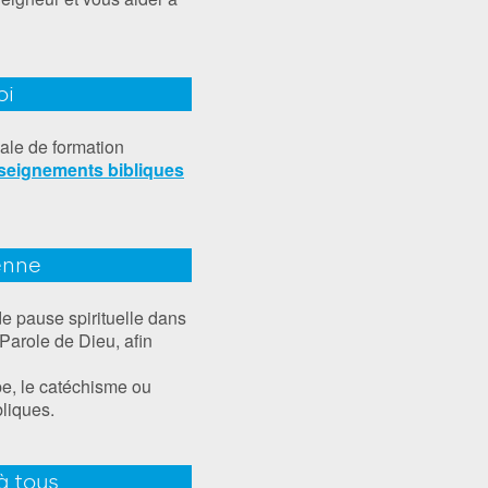
oi
ale de formation
seignements bibliques
enne
e pause spirituelle dans
a Parole de Dieu, afin
pe, le catéchisme ou
liques.
à tous