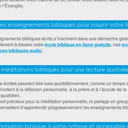
e l’Évangile.
es enseignements bibliques pour nourrir votre f
gnements bibliques écrits s’inscrivent dans une démarche glob
alement à travers notre
école biblique en ligne gratuite
, nos
en
ces bibliques audio
 méditations bibliques pour une lecture quotidi
s écrites peuvent être lues quotidiennement, comme un temps d
 invitent à la réflexion personnelle, à la prière et à l’écoute de l
 quotidien.
port précieux pour la méditation personnelle, le partage en grou
permettent d’approfondir progressivement les enseignements bib
ormation biblique à votre rythme et accessible 