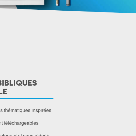
BIBLIQUES
LE
es thématiques inspirées
nt téléchargeables
Seigneur et vous aider à