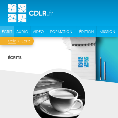
ÉCRIT
AUDIO
VIDÉO
FORMATION
ÉDITION
MISSION
Cdlr
Écrit
ÉCRITS