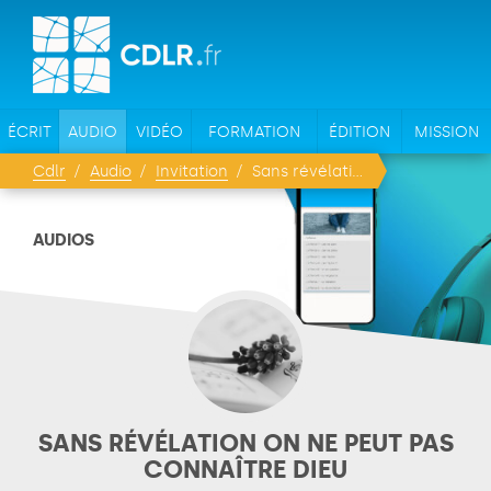
ÉCRIT
AUDIO
VIDÉO
FORMATION
ÉDITION
MISSION
Cdlr
Audio
Invitation
Sans révélation on ne peut pas connaître Dieu
AUDIOS
SANS RÉVÉLATION ON NE PEUT PAS
CONNAÎTRE DIEU