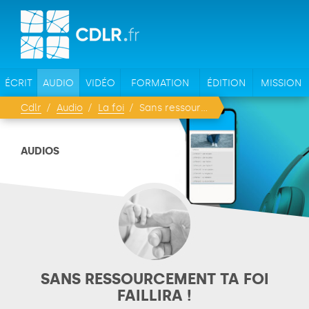
ÉCRIT
AUDIO
VIDÉO
FORMATION
ÉDITION
MISSION
Cdlr
Audio
La foi
Sans ressourcement ta foi faillira !
AUDIOS
SANS RESSOURCEMENT TA FOI
FAILLIRA !