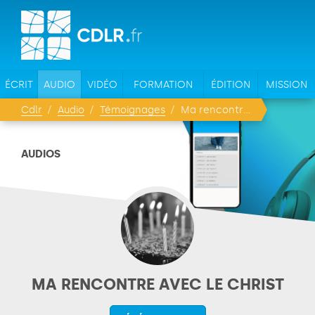
ÉCRIT
AUDIO
VIDÉO
FORMATION
ÉDITION
MISSION
Cdlr
Audio
Témoignages
Ma rencontre avec le Christ
AUDIOS
MA RENCONTRE AVEC LE CHRIST