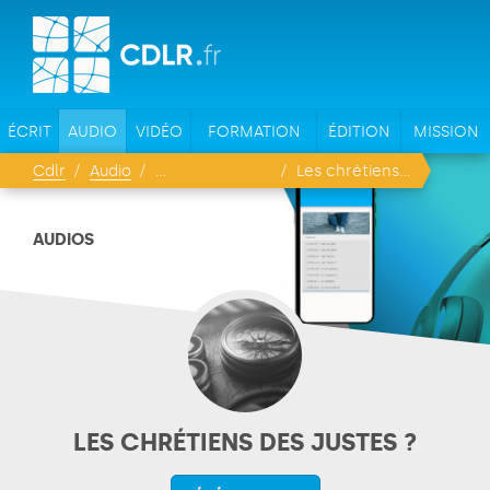
ÉCRIT
AUDIO
VIDÉO
FORMATION
ÉDITION
MISSION
Cdlr
Audio
Les chrétiens des justes ?
AUDIOS
LES CHRÉTIENS DES JUSTES ?