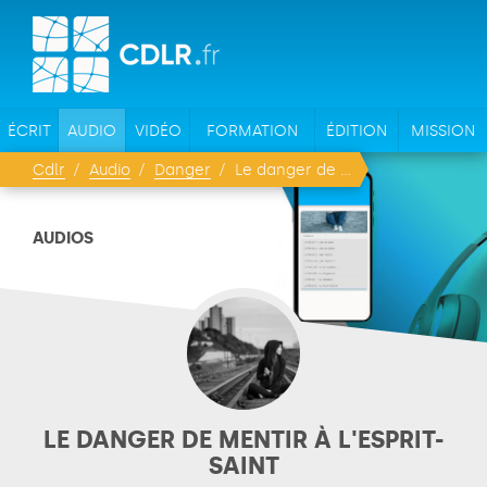
ÉCRIT
AUDIO
VIDÉO
FORMATION
ÉDITION
MISSION
Cdlr
Audio
Danger
Le danger de mentir à l'Esprit-Saint
AUDIOS
LE DANGER DE MENTIR À L'ESPRIT-
SAINT