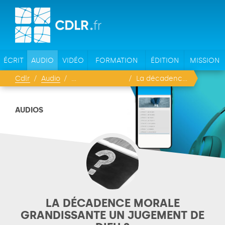
ÉCRIT
AUDIO
VIDÉO
FORMATION
ÉDITION
MISSION
Cdlr
Audio
La décadence morale grandissante un jugement de Dieu ?
AUDIOS
LA DÉCADENCE MORALE
GRANDISSANTE UN JUGEMENT DE