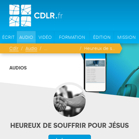
ÉCRIT
AUDIO
VIDÉO
FORMATION
ÉDITION
MISSION
Cdlr
Audio
Heureux de souffrir pour Jésus
AUDIOS
HEUREUX DE SOUFFRIR POUR JÉSUS