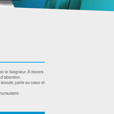
ec le Seigneur. À travers
t d’abandon.
écoute, parle au cœur et
munautaire.
Use