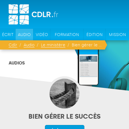
ÉCRIT
AUDIO
VIDÉO
FORMATION
ÉDITION
MISSION
Cdlr
Audio
Le ministère
Bien gérer le succès
AUDIOS
BIEN GÉRER LE SUCCÈS