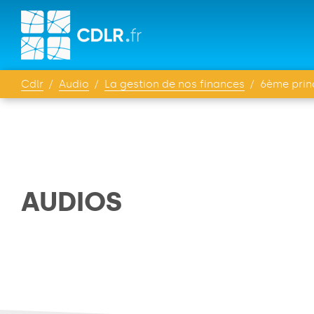
Cdlr
Audio
La gestion de nos finances
6ème princ
AUDIOS