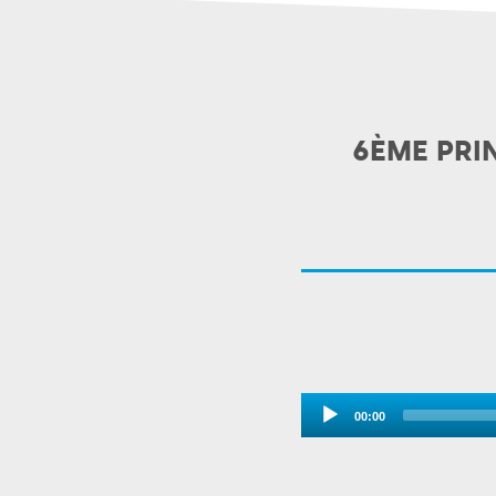
6ÈME PRI
Audio
00:00
Player